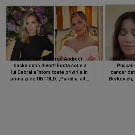
Cât de bine îi merge Andreei
MĂRTURIA
Ibacka după divorț! Fosta soție a
Pușcău!
lui Cabral a întors toate privirile în
cancer dato
prima zi de UNTOLD: „Parcă ai altă
Berkovich, 
strălucire, emani putere,
accident ru
încredere, siguranță...”
Dacă nu 