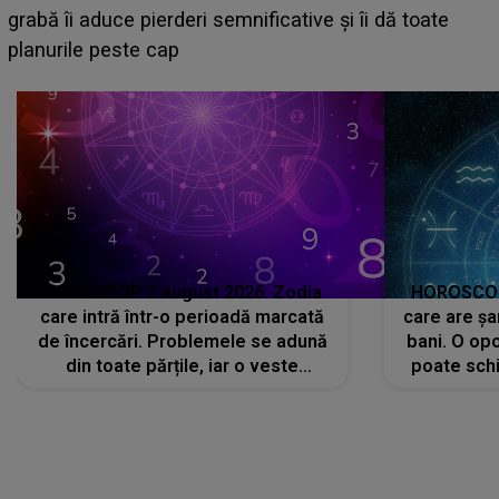
face o MĂRTURISIRE NEAȘTEPTATĂ despre mama
sa: "I-am spus și ei în față, eu nu te iubesc pentru
că..."
HOROSCOP 7 august 2026. Zodia
HOROSCOP 
care intră într-o perioadă marcată
care are șa
de încercări. Problemele se adună
bani. O opo
din toate părțile, iar o veste
poate schi
neașteptată îi dă planurile peste
la
cap