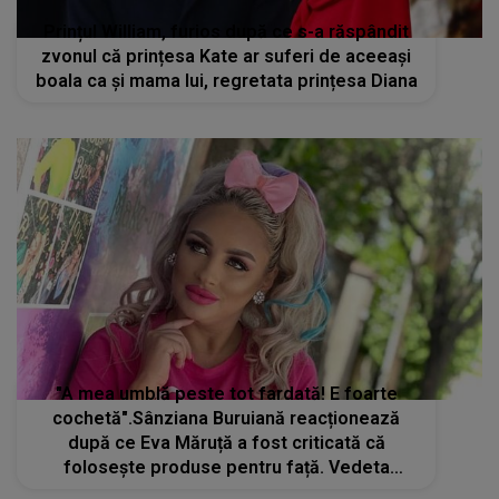
Prințul William, furios după ce s-a răspândit
zvonul că prințesa Kate ar suferi de aceeași
boala ca și mama lui, regretata prințesa Diana
"A mea umblă peste tot fardată! E foarte
cochetă".Sânziana Buruiană reacționează
după ce Eva Măruță a fost criticată că
folosește produse pentru față. Vedeta
susține că fiica sa nu iese niciodată