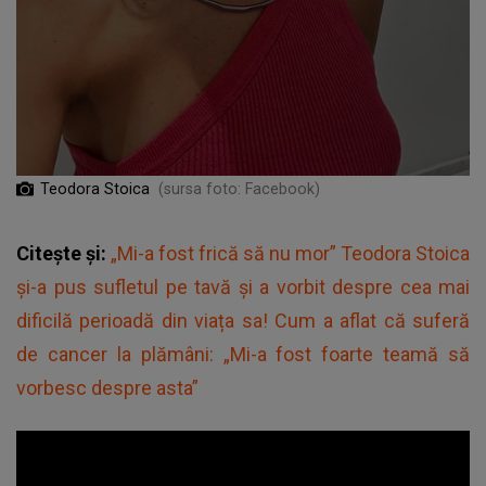
Teodora Stoica
(sursa foto: Facebook)
Citește și:
„Mi-a fost frică să nu mor” Teodora Stoica
și-a pus sufletul pe tavă și a vorbit despre cea mai
dificilă perioadă din viața sa! Cum a aflat că suferă
de cancer la plămâni: „Mi-a fost foarte teamă să
vorbesc despre asta”