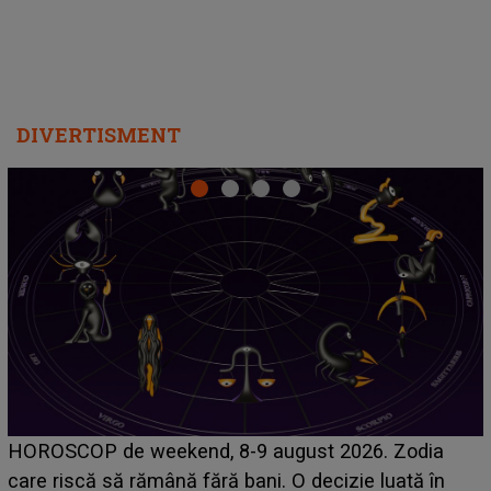
DIVERTISMENT
Emanuel a ținut ACEST DETALIU ASCUNS până
acum! În fața Alexandrei, concurentul din Casa Iubirii