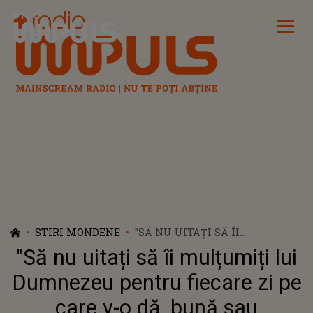
Radio Impuls
STIRI MONDENE
"SĂ NU UITAȚI SĂ ÎI
MULȚUMIȚI LUI DUMNEZEU
"Să nu uitați să îi mulțumiți lui
PENTRU FIECARE ZI PE CARE V-
O DĂ, BUNĂ SAU PROASTĂ".
Dumnezeu pentru fiecare zi pe
TEODORA STOICA,
care v-o dă, bună sau
ÎNVINGĂTOARE ÎN LUPTA CU