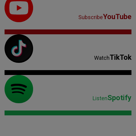
YouTube
Subscribe
TikTok
Watch
Spotify
Listen