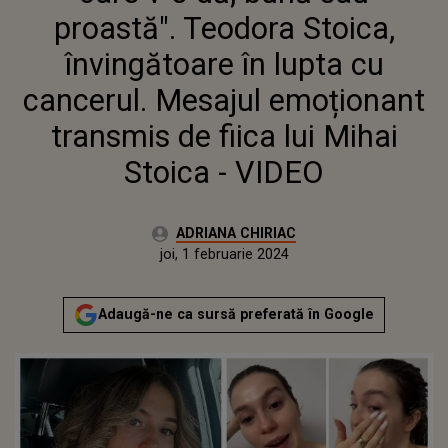
CANCERUL. MESAJUL
proastă". Teodora Stoica,
EMOȚIONANT TRANSMIS DE
FIICA LUI MIHAI STOICA -
învingătoare în lupta cu
VIDEO
cancerul. Mesajul emoționant
transmis de fiica lui Mihai
Stoica - VIDEO
Autor:
ADRIANA CHIRIAC
Publicat:
joi, 1 februarie 2024
Adaugă-ne ca sursă preferată în Google