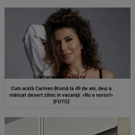
tvmania.libertatea.ro
Cum arată Carmen Brumă la 49 de ani, deși a
mâncat desert zilnic în vacanță: «Nu e noroc!»
[FOTO]