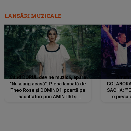
LANSĂRI MUZICALE
Când DORUL devine muzică, apare
Armin 
"Nu ajung acasă". Piesa lansată de
COLABORAR
Theo Rose și DOMINO îi poartă pe
SACHA: ""E
ascultători prin AMINTIRI și
o piesă 
REGĂSIRI, iar drumul emoțiilor
imediat pre
trece prin sufletul publicului:
cu mine șt
"Pentru toți cei care au plecat
păstrăm do
departe ca să le fie mai bine"