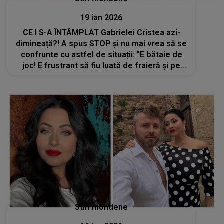
19 ian 2026
CE I S-A ÎNTÂMPLAT Gabrielei Cristea azi-
dimineață?! A spus STOP și nu mai vrea să se
confrunte cu astfel de situații: "E bătaie de
joc! E frustrant să fiu luată de fraieră și pe
lângă mine toți ceilalți care au stat și..."
Stiri mondene