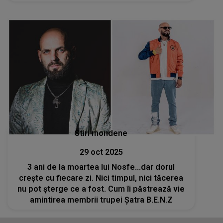
puterea după această veste. Ce se va
întâmpla în ziua când va fi condusă pe ultimul
drum
Stiri mondene
29 oct 2025
3 ani de la moartea lui Nosfe...dar dorul
crește cu fiecare zi. Nici timpul, nici tăcerea
nu pot șterge ce a fost. Cum îi păstrează vie
amintirea membrii trupei Șatra B.E.N.Z