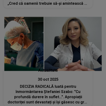
„Cred că oamenii trebuie să-și amintească ce
ni s-a întâmplat”
Actualitate
30 oct 2025
DECIZIA RADICALĂ luată pentru
înmormântarea Ștefaniei Szabo: "Cu
profundă durere în suflet...". Apropiații
doctoriței sunt devastați și își găsesc cu greu