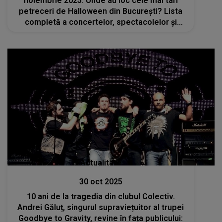
noiembrie 2025. Unde au loc cele mai tari
petreceri de Halloween din București? Lista
completă a concertelor, spectacolelor și
târgurilor
Actualitate
30 oct 2025
10 ani de la tragedia din clubul Colectiv.
Andrei Găluț, singurul supraviețuitor al trupei
Goodbye to Gravity, revine în fața publicului: