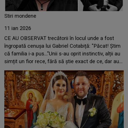
Stiri mondene
11 ian 2026
CE AU OBSERVAT trecătorii în locul unde a fost
îngropată cenușa lui Gabriel Cotabiță: "Păcat! Știm
că familia i-a pus..."Unii s-au oprit instinctiv, alții au
simțit un fior rece, fără să știe exact de ce, dar au
simțit nevoia să se oprească câteva momente