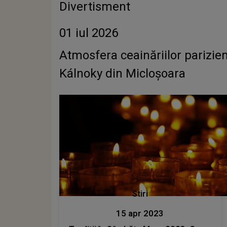
Divertisment
01 iul 2026
Atmosfera ceainăriilor parizien
Kálnoky din Micloșoara
Stiri
15 apr 2023