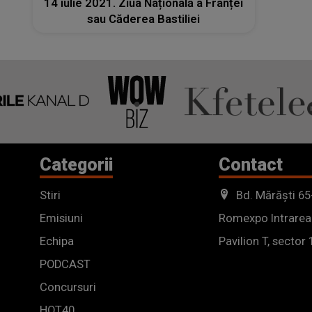
14 iulie 2021. Ziua Națională a Franței
sau Căderea Bastiliei
Categorii
Contact
Stiri
Bd. Mărăști 65
Emisiuni
Romexpo Intrarea
Echipa
Pavilion T, sector 
PODCAST
Concursuri
HOT40