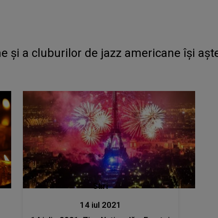
e și a cluburilor de jazz americane își așt
Stiri
14 iul 2021