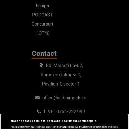
Echipa
PODCAST
Concursuri
HOT40
Contact
Bd. Mărăști 65-67,
Romexpo Intrarea C,
Pavilion T, sector 1
office@radioimpuls.ro
LIVE : 0754-222.999
WhatsApp: 0754-222.999
Nouă ne pasă ca datele tale personale să rămână confidențiale
Noi și partenerii noștri
589
stocăm și/sau accesăm informații pe dispozitivul dvs., precum identificatorii cookie unici pentru