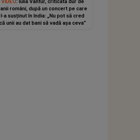
VIDEO
: Iulia Vântur, criticată dur de
fanii români, după un concert pe care
l-a susținut în India: „Nu pot să cred
că unii au dat bani să vadă așa ceva”