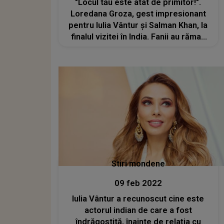
"Locul tău este atât de primitor!".
Loredana Groza, gest impresionant
pentru Iulia Vântur și Salman Khan, la
finalul vizitei în India. Fanii au rămas
surprinși când au văzut
Stiri mondene
09 feb 2022
Iulia Vântur a recunoscut cine este
actorul indian de care a fost
îndrăgostită, înainte de relația cu