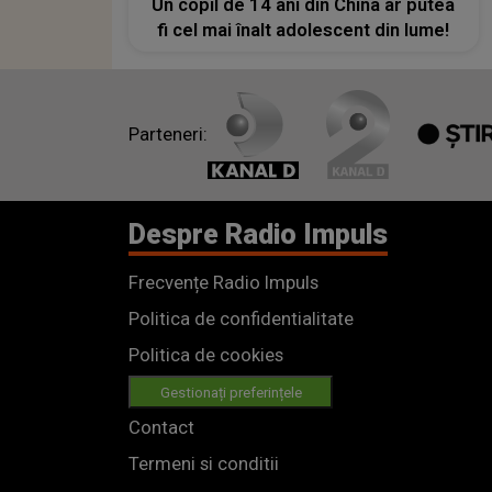
Un copil de 14 ani din China ar putea
fi cel mai înalt adolescent din lume!
Parteneri:
Despre Radio Impuls
Frecvențe Radio Impuls
Politica de confidentialitate
Politica de cookies
Gestionați preferințele
Contact
Termeni si conditii