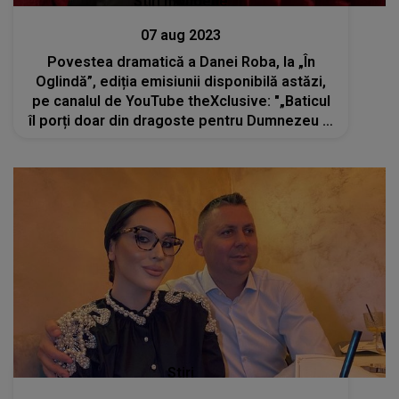
Stiri mondene
07 aug 2023
Povestea dramatică a Danei Roba, la „În
Oglindă”, ediția emisiunii disponibilă astăzi,
pe canalul de YouTube theXclusive: "„Baticul
îl porți doar din dragoste pentru Dumnezeu și
atât”
Stiri