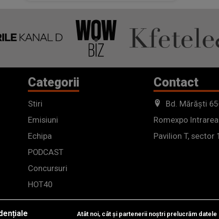
Categorii
Contact
Stiri
Bd. Mărăști 65
Emisiuni
Romexpo Intrarea
Echipa
Pavilion T, sector 
PODCAST
Concursuri
HOT40
dențiale
Atât noi, cât și partenerii noștri prelucrăm datele 