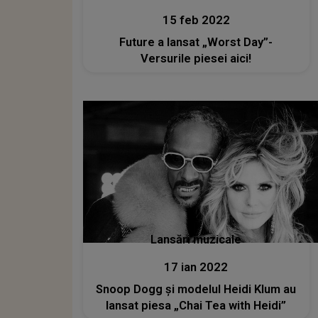
15 feb 2022
Future a lansat „Worst Day”-
Versurile piesei aici!
Lansări muzicale
17 ian 2022
Snoop Dogg şi modelul Heidi Klum au
lansat piesa „Chai Tea with Heidi”