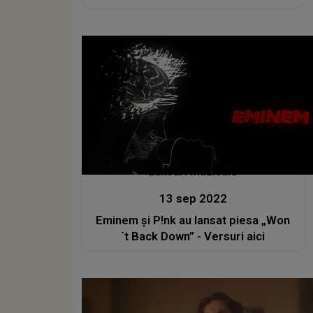
Lansări muzicale
13 sep 2022
Eminem și P!nk au lansat piesa „Won
´t Back Down” - Versuri aici