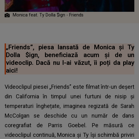
Monica feat. Ty Dolla $ign - Friends
„Friends”, piesa lansată de Monica și Ty
Dolla $ign, beneficiază acum și de un
videoclip. Dacă nu l-ai văzut, îi poți da play
aici!
Videoclipul piesei „Friends” este filmat într-un deșert
din California în timpul unei furtuni de nisip și
temperaturi înghețate, imaginea regizată de Sarah
McColgan se deschide cu un număr de dans
coregrafiat de Parris Goebel. Pe măsură ce
videoclipul continuă, Monica și Ty își schimbă priviri