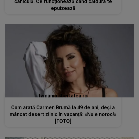
caniculă. Ce funcționează când căldura te
epuizează
tvmania.libertatea.ro
Cum arată Carmen Brumă la 49 de ani, deși a
mâncat desert zilnic în vacanță: «Nu e noroc!»
[FOTO]