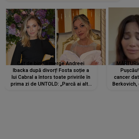
Cât de bine îi merge Andreei
MĂRTURIA
Ibacka după divorț! Fosta soție a
Pușcău!
lui Cabral a întors toate privirile în
cancer dato
prima zi de UNTOLD: „Parcă ai altă
Berkovich, 
strălucire, emani putere,
accident ru
încredere, siguranță...”
Dacă nu 