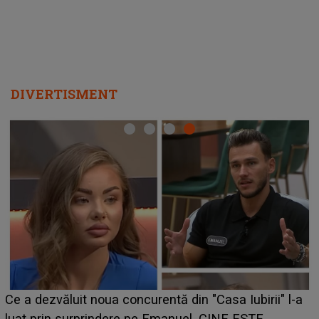
DIVERTISMENT
HOROSCOP de weekend, 8-9 augus
n "Casa Iubirii" l-a
care riscă să rămână fără bani. O d
l. CINE ESTE