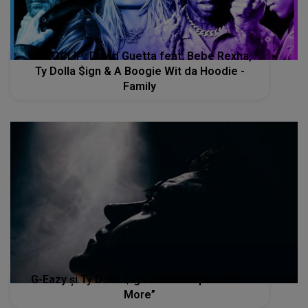
VIDEOCLIP: David Guetta feat. Bebe Rexha,
Ty Dolla $ign & A Boogie Wit da Hoodie -
Family
G-Eazy și Ty Dolla $ign au lansat piesa ”No
More”