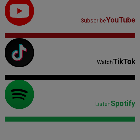
YouTube
Subscribe
TikTok
Watch
Spotify
Listen