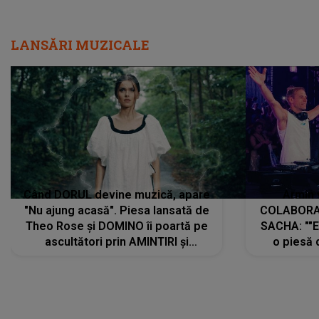
LANSĂRI MUZICALE
Când DORUL devine muzică, apare
Armin 
"Nu ajung acasă". Piesa lansată de
COLABORAR
Theo Rose și DOMINO îi poartă pe
SACHA: ""E
ascultători prin AMINTIRI și
o piesă 
REGĂSIRI, iar drumul emoțiilor
imediat pre
trece prin sufletul publicului:
cu mine șt
"Pentru toți cei care au plecat
păstrăm do
departe ca să le fie mai bine"