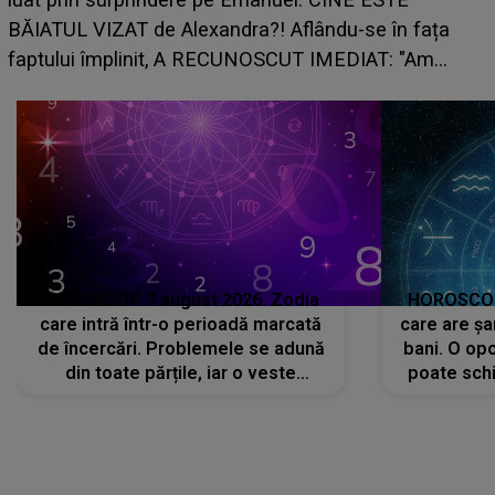
grabă îi aduce pierderi semnificativ
lându-se în fața
planurile peste cap
T IMEDIAT: "Am
HOROSCOP 7 august 2026. Zodia
HOROSCOP 
care intră într-o perioadă marcată
care are șa
de încercări. Problemele se adună
bani. O opo
din toate părțile, iar o veste
poate schi
neașteptată îi dă planurile peste
la
cap