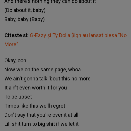
And there's nothing they can do about it
(Do about it, baby)
Baby, baby (Baby)
Citeste si:
G-Eazy și Ty Dolla $ign au lansat piesa ”No
More”
Okay, ooh
Now we on the same page, whoa
We ain't gonna talk 'bout this no more
It ain't even worth it for you
To be upset
Times like this we'll regret
Don't say that you're over it at all
Lil' shit turn to big shit if we let it