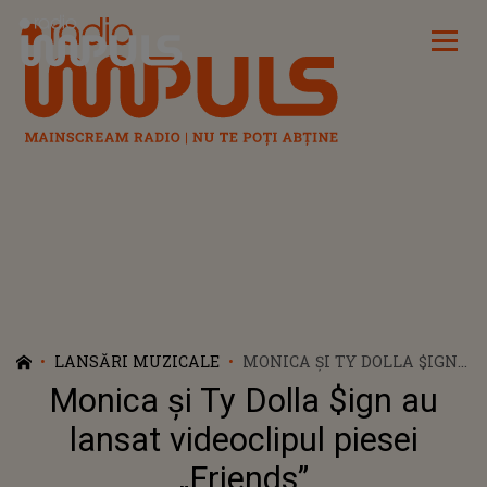
Radio Impuls
LANSĂRI MUZICALE
MONICA ȘI TY DOLLA $IGN
AU LANSAT VIDEOCLIPUL
Monica și Ty Dolla $ign au
PIESEI „FRIENDS”
lansat videoclipul piesei
„Friends”