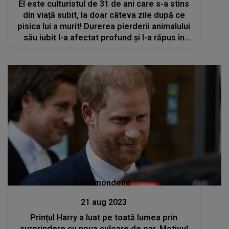
El este culturistul de 31 de ani care s-a stins
din viață subit, la doar câteva zile după ce
pisica lui a murit! Durerea pierderii animalului
său iubit l-a afectat profund și l-a răpus în
cele din urmă: „Fie ca amândoi să se
odihnească în pace!”
Stiri mondene
21 aug 2023
Prințul Harry a luat pe toată lumea prin
surprindere cu noua culoare de par. Motivul