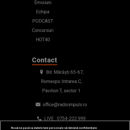
Emisiuni
Echipa
PODCAST
Concursuri
HOT40
Contact
Bd. Mărăști 65-67,
Romexpo Intrarea C,
Pavilion T, sector 1
office@radioimpuls.ro
LIVE : 0754-222.999
WhatsApp: 0754-222.999
Nouă ne pasă ca datele tale personale să rămână confidențiale