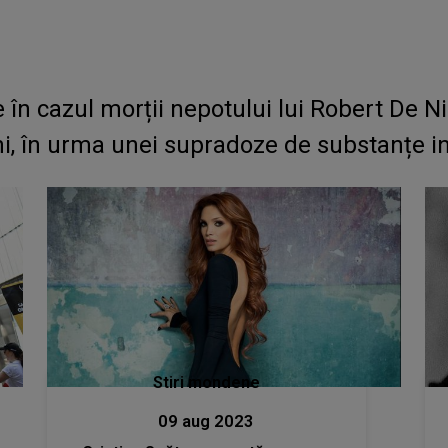
e în cazul morții nepotului lui Robert De 
ani, în urma unei supradoze de substanțe i
Stiri mondene
09 aug 2023