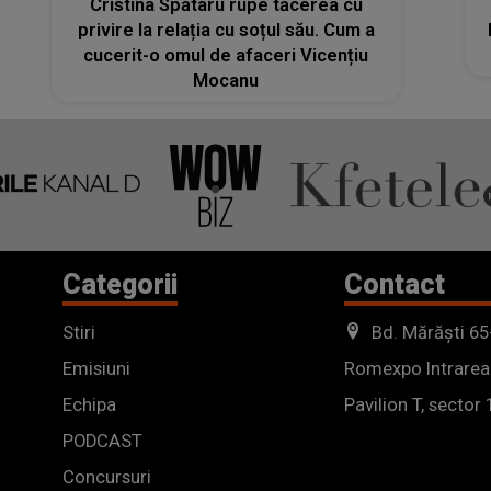
Cristina Spătaru rupe tăcerea cu
privire la relația cu soțul său. Cum a
cucerit-o omul de afaceri Vicențiu
Mocanu
Categorii
Contact
Stiri
Bd. Mărăști 65
Emisiuni
Romexpo Intrarea
Echipa
Pavilion T, sector 
PODCAST
Concursuri