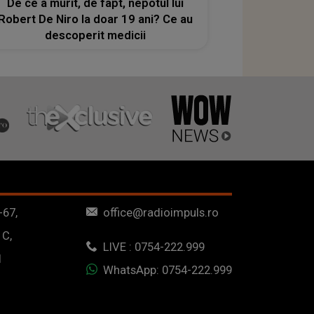
De ce a murit, de fapt, nepotul lui
Robert De Niro la doar 19 ani? Ce au
descoperit medicii
-67,
office@radioimpuls.ro
 C,
LIVE : 0754-222.999
1
WhatsApp: 0754-222.999