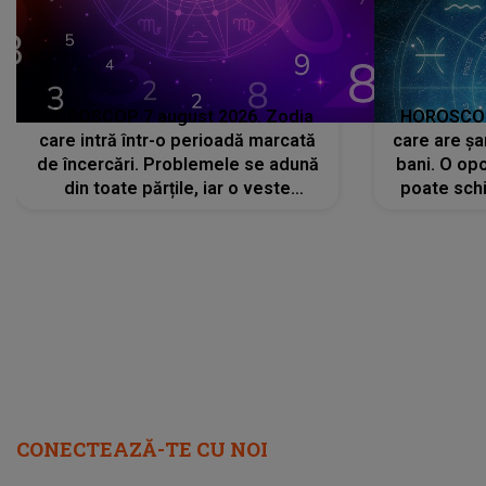
HOROSCOP 7 august 2026. Zodia
HOROSCOP 
care intră într-o perioadă marcată
care are șa
de încercări. Problemele se adună
bani. O opo
din toate părțile, iar o veste
poate schi
neașteptată îi dă planurile peste
la
cap
CONECTEAZĂ-TE CU NOI