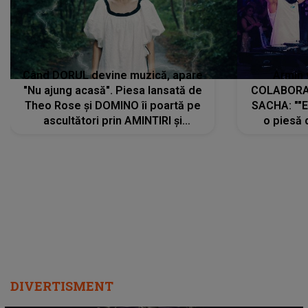
Când DORUL devine muzică, apare
Armin 
"Nu ajung acasă". Piesa lansată de
COLABORAR
Theo Rose și DOMINO îi poartă pe
SACHA: ""E
ascultători prin AMINTIRI și
o piesă 
REGĂSIRI, iar drumul emoțiilor
imediat pre
trece prin sufletul publicului:
cu mine șt
"Pentru toți cei care au plecat
păstrăm do
departe ca să le fie mai bine"
DIVERTISMENT