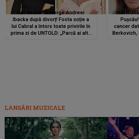
Cât de bine îi merge Andreei
MĂRTURIA
Ibacka după divorț! Fosta soție a
Pușcău!
lui Cabral a întors toate privirile în
cancer dato
prima zi de UNTOLD: „Parcă ai altă
Berkovich, 
strălucire, emani putere,
accident ru
încredere, siguranță...”
Dacă nu 
LANSĂRI MUZICALE