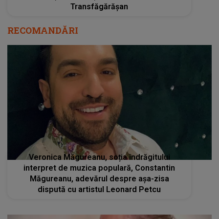
Transfăgărășan
RECOMANDĂRI
Veronica Măgureanu, soția îndrăgitului
interpret de muzica populară, Constantin
Măgureanu, adevărul despre așa-zisa
dispută cu artistul Leonard Petcu