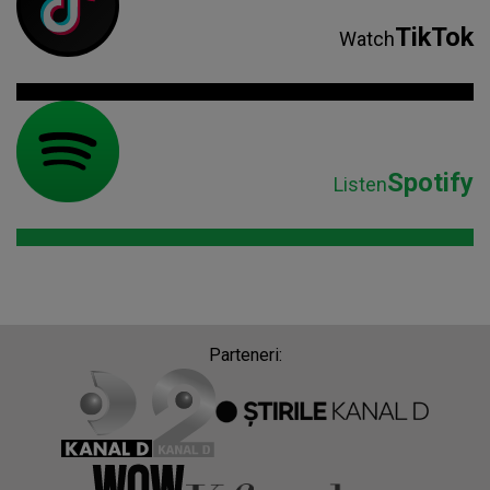
TikTok
Watch
Spotify
Listen
Parteneri: