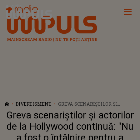
Radio Impuls
DIVERTISMENT
GREVA SCENARIȘTILOR ȘI
ACTORILOR DE LA HOLLYWOOD
Greva scenariștilor și actorilor
CONTINUĂ: "NU A FOST O
ÎNTÂLNIRE PENTRU A AJUNGE
de la Hollywood continuă: "Nu
LA UN ACORD. A FOST O
a fost o întâlnire pentru a
ÎNTÂLNIRE PENTRU A NE FACE