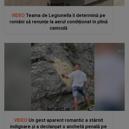
kanald2.ro
VIDEO
Teama de Legionella îi determină pe
români să renunțe la aerul condiționat în plină
caniculă
kanald2.ro
VIDEO
Un gest aparent romantic a stârnit
indignare și a declanșat o anchetă penală pe