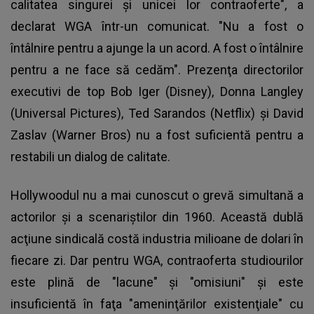
calitatea singurei şi unicei lor contraoferte", a
declarat WGA într-un comunicat. "Nu a fost o
întâlnire pentru a ajunge la un acord. A fost o întâlnire
pentru a ne face să cedăm". Prezenţa directorilor
executivi de top Bob Iger (Disney), Donna Langley
(Universal Pictures), Ted Sarandos (Netflix) şi David
Zaslav (Warner Bros) nu a fost suficientă pentru a
restabili un dialog de calitate.
Hollywoodul nu a mai cunoscut o grevă simultană a
actorilor şi a scenariştilor din 1960. Această dublă
acţiune sindicală costă industria milioane de dolari în
fiecare zi. Dar pentru WGA, contraoferta studiourilor
este plină de "lacune" şi "omisiuni" şi este
insuficientă în faţa "ameninţărilor existenţiale" cu