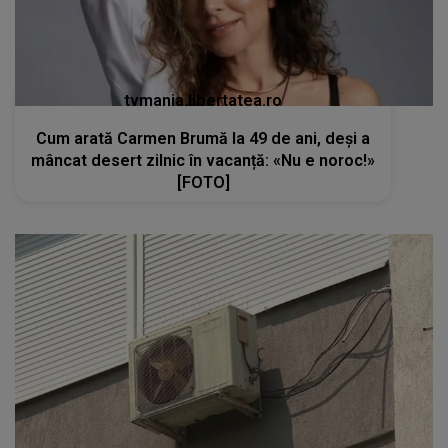
tvmania.libertatea.ro
Cum arată Carmen Brumă la 49 de ani, deși a
mâncat desert zilnic în vacanță: «Nu e noroc!»
[FOTO]