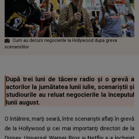
Cum au decurs negocierile la Hollywood dupa greva
scenaristilor
După trei luni de tăcere radio şi o grevă a
actorilor la jumătatea lunii iulie, scenariştii şi
studiourile au reluat negocierile la începutul
lunii august.
O întâlnire, marţi seară, între scenariştii aflaţi în grevă
de la Hollywood şi cei mai importanţi directori de la
Disney, Universal, Warner Bros şi Netflix s-a încheiat