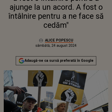
SĂ CEDĂM"
ajunge la un acord. A fost o
întâlnire pentru a ne face să
cedăm"
Autor:
ALICE POPESCU
Publicat:
joi, 24 august 2023
Actualizat:
sâmbătă, 24 august 2024
Adaugă-ne ca sursă preferată în Google