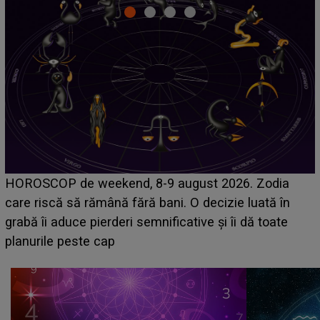
Emanuel a ținut ACEST DETALIU ASCUNS până
acum! În fața Alexandrei, concurentul din Casa Iubirii
face o MĂRTURISIRE NEAȘTEPTATĂ despre mama
sa: "I-am spus și ei în față, eu nu te iubesc pentru
că..."