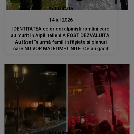
Actualitate
14 iul 2026
IDENTITATEA celor doi alpiniști români care
au murit în Alpii italieni A FOST DEZVĂLUITĂ.
Au lăsat în urmă familii sfâșiate și planuri
care NU VOR MAI FI ÎMPLINITE. Ce au găsit
salvatorii la locul tragediei: "Nu-mi vine să
cred că..."
Actualitate