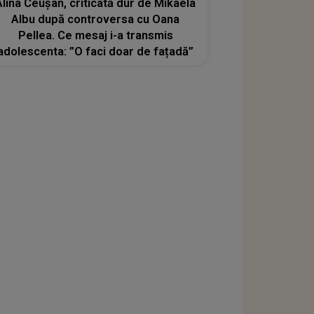
Alina Ceușan, criticată dur de Mikaela
Albu după controversa cu Oana
Pellea. Ce mesaj i-a transmis
adolescenta: ”O faci doar de fațadă”