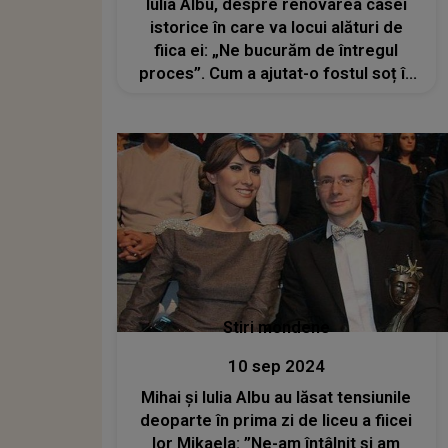
Iulia Albu, despre renovarea casei
istorice în care va locui alături de
fiica ei: „Ne bucurăm de întregul
proces”. Cum a ajutat-o fostul soț în
această perioadă?
Stiri mondene
10 sep 2024
Mihai și Iulia Albu au lăsat tensiunile
deoparte în prima zi de liceu a fiicei
lor Mikaela: ”Ne-am întâlnit și am