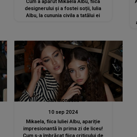
Cum a apărut Mikaela Albu, fiica
designerului și a fostei soții, Iulia
Albu, la cununia civila a tatălui ei
Stiri mondene
10 sep 2024
Mikaela, fiica Iuliei Albu, apariție
impresionantă în prima zi de liceu!
Cum s-a îmbrăcat fiica criticului de