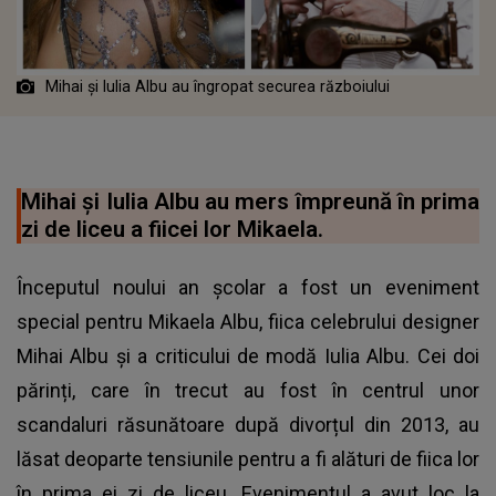
Mihai și Iulia Albu au îngropat securea războiului
Mihai și Iulia Albu au mers împreună în prima
zi de liceu a fiicei lor Mikaela.
Începutul noului an școlar a fost un eveniment
special pentru Mikaela Albu, fiica celebrului designer
Mihai Albu și a criticului de modă Iulia Albu. Cei doi
părinți, care în trecut au fost în centrul unor
scandaluri răsunătoare după divorțul din 2013, au
lăsat deoparte tensiunile pentru a fi alături de fiica lor
în prima ei zi de liceu. Evenimentul a avut loc la