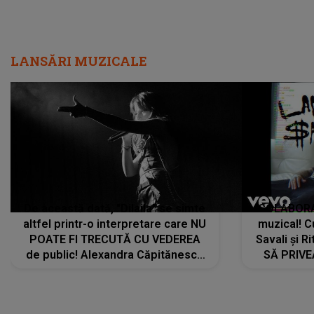
LANSĂRI MUZICALE
De această dată, "Dilaila" se simte
COLABORAR
altfel printr-o interpretare care NU
muzical! C
POATE FI TRECUTĂ CU VEDEREA
Savali și Ri
de public! Alexandra Căpitănescu
SĂ PRIV
a lansat VERSIUNEA LIVE a piesei