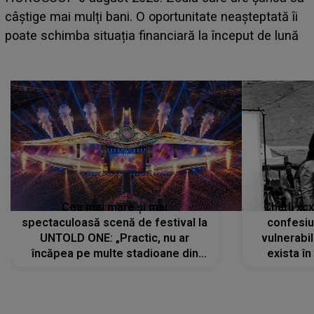
care deschid festivalul și de la ce ore au loc cele mai
așteptate concerte pe scena principală?
Cea mai mare și mai
Charli xc
spectaculoasă scenă de festival la
confesiu
UNTOLD ONE: „Practic, nu ar
vulnerabil
încăpea pe multe stadioane din
exista în
lume”. Evenimentul începe joi, 6
august 2026