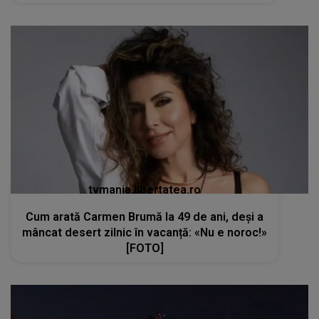
tvmania.libertatea.ro
Cum arată Carmen Brumă la 49 de ani, deși a
mâncat desert zilnic în vacanță: «Nu e noroc!»
[FOTO]