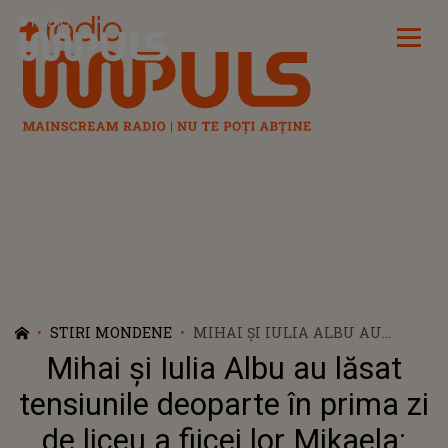
Radio Impuls
STIRI MONDENE
MIHAI ȘI IULIA ALBU AU
LĂSAT TENSIUNILE DEOPARTE
Mihai și Iulia Albu au lăsat
ÎN PRIMA ZI DE LICEU A FIICEI
LOR MIKAELA: ”NE-AM
tensiunile deoparte în prima zi
ÎNTÂLNIT ȘI AM PARTICIPAT
de liceu a fiicei lor Mikaela:
ÎMPREUNĂ LA ACEST