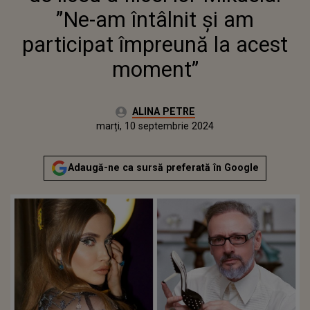
MOMENT”
”Ne-am întâlnit și am
participat împreună la acest
moment”
Autor:
ALINA PETRE
Publicat:
marți, 10 septembrie 2024
Adaugă-ne ca sursă preferată în Google