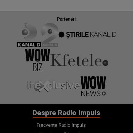
Parteneri:
Despre Radio Impuls
Frecvențe Radio Impuls