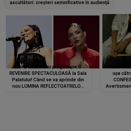
ascultători: creșteri semnificative în audiență
Tania Turtureanu pregătește O
Alexandra
REVENIRE SPECTACULOASĂ la Sala
ușa cătr
Palatului! Când se va aprinde din
CONFES
nou LUMINA REFLECTOATRELOR
Avertismentu
pentru artistă: " Vor fi multe
rămas ÎNT
cântece noi, în premieră. Cântece
au format-
care abia acum învață să respire"
"Am f