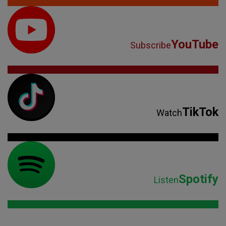
YouTube
Subscribe
TikTok
Watch
Spotify
Listen