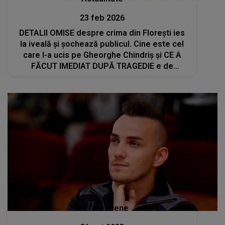
23 feb 2026
DETALII OMISE despre crima din Floreşti ies
la iveală și șochează publicul. Cine este cel
care l-a ucis pe Gheorghe Chindriș și CE A
FĂCUT IMEDIAT DUPĂ TRAGEDIE e de
neimaginat: "A intrat în..."
Stiri mondene