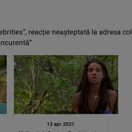
elebrities”, reacție neașteptată la adresa co
oncurentă”
Stiri mondene
12 apr 2021