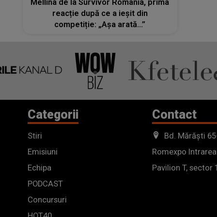
Mellina de la Survivor România, prima
reacție după ce a ieșit din
competiție: „Așa arată...”
Categorii
Contact
Stiri
Bd. Mărăști 65
Emisiuni
Romexpo Intrarea
Echipa
Pavilion T, sector 
PODCAST
Concursuri
HOT40