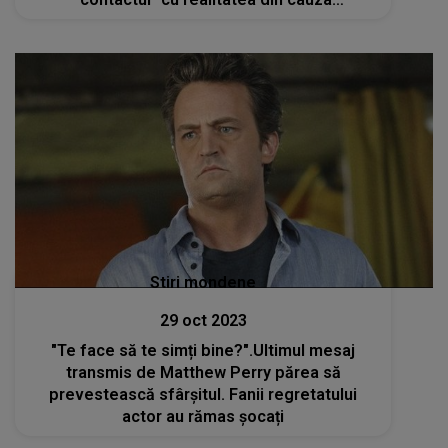
dependenței sale de droguri şi alcool
Stiri mondene
29 oct 2023
"Te face să te simți bine?".Ultimul mesaj
transmis de Matthew Perry părea să
prevestească sfârșitul. Fanii regretatului
actor au rămas șocați