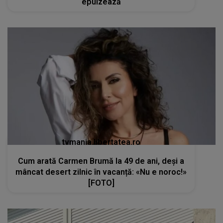
epuizează
tvmania.libertatea.ro
Cum arată Carmen Brumă la 49 de ani, deși a
mâncat desert zilnic în vacanță: «Nu e noroc!»
[FOTO]