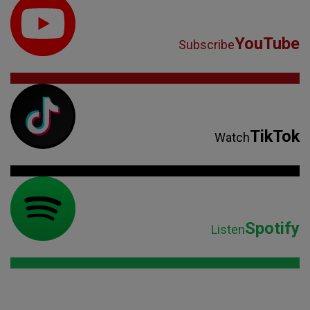
YouTube
Subscribe
TikTok
Watch
Spotify
Listen