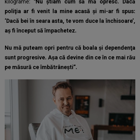
kilograme:
"Nu ştiam cum să mă opresc. Dacă
poliţia ar fi venit la mine acasă şi mi-ar fi spus:
‘Dacă bei în seara asta, te vom duce la închisoare’,
aş fi început să împachetez.
Nu mă puteam opri pentru că boala şi dependenţa
sunt progresive. Aşa că devine din ce în ce mai rău
pe măsură ce îmbătrâneşti”.