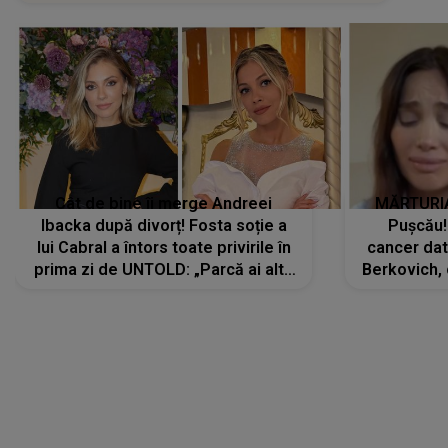
Cât de bine îi merge Andreei
MĂRTURIA
Ibacka după divorț! Fosta soție a
Pușcău!
lui Cabral a întors toate privirile în
cancer dato
prima zi de UNTOLD: „Parcă ai altă
Berkovich, 
strălucire, emani putere,
accident ru
încredere, siguranță...”
Dacă nu 