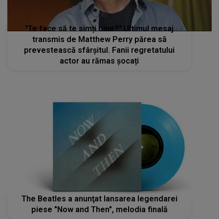
"Te face să te simți bine?".Ultimul mesaj
transmis de Matthew Perry părea să
prevestească sfârșitul. Fanii regretatului
actor au rămas șocați
The Beatles a anunţat lansarea legendarei
piese "Now and Then", melodia finală