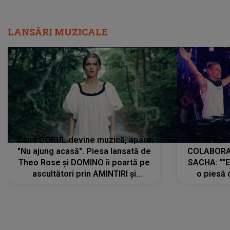
LANSĂRI MUZICALE
Când DORUL devine muzică, apare
Armin 
"Nu ajung acasă". Piesa lansată de
COLABORAR
Theo Rose și DOMINO îi poartă pe
SACHA: ""E
ascultători prin AMINTIRI și
o piesă 
REGĂSIRI, iar drumul emoțiilor
imediat pre
trece prin sufletul publicului:
cu mine șt
"Pentru toți cei care au plecat
păstrăm do
departe ca să le fie mai bine"