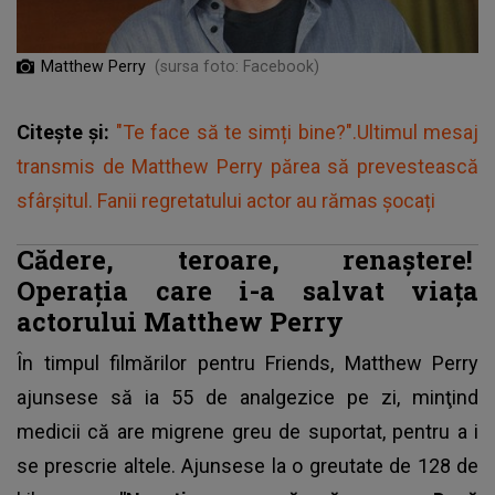
Matthew Perry
(sursa foto: Facebook)
Citește și:
"Te face să te simți bine?".Ultimul mesaj
transmis de Matthew Perry părea să prevestească
sfârșitul. Fanii regretatului actor au rămas șocați
Cădere, teroare, renaștere!
Operaţia care i-a salvat viaţa
actorului Matthew Perry
În timpul filmărilor pentru Friends,
Matthew Perry
ajunsese să ia 55 de analgezice pe zi, minţind
medicii că are migrene greu de suportat, pentru a i
se prescrie altele. Ajunsese la o greutate de 128 de