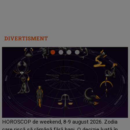
DIVERTISMENT
Emanuel a ținut ACEST DETALIU ASCUNS până
acum! În fața Alexandrei, concurentul din Casa Iubirii