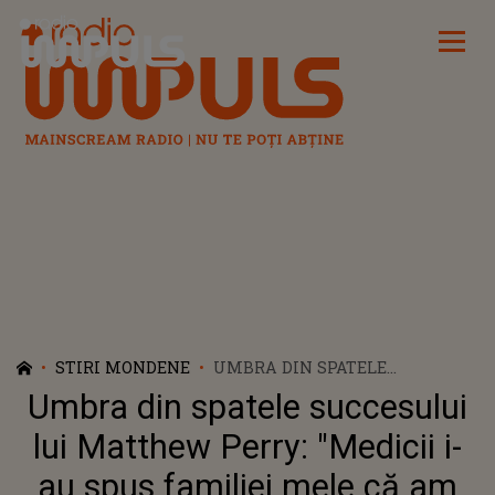
Radio Impuls
STIRI MONDENE
UMBRA DIN SPATELE
SUCCESULUI LUI MATTHEW
Umbra din spatele succesului
PERRY: "MEDICII I-AU SPUS
FAMILIEI MELE CĂ AM AVUT 2%
lui Matthew Perry: "Medicii i-
ŞANSE DE A TRĂI." ACTORUL
au spus familiei mele că am
PIERDUSE "CONTACTUL" CU