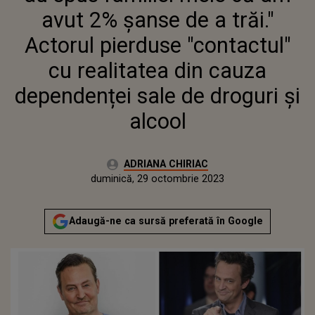
REALITATEA DIN CAUZA
avut 2% şanse de a trăi."
DEPENDENȚEI SALE DE
DROGURI ŞI ALCOOL
Actorul pierduse "contactul"
cu realitatea din cauza
dependenței sale de droguri şi
alcool
Autor:
ADRIANA CHIRIAC
Publicat:
duminică, 29 octombrie 2023
Actualizat:
duminică, 29 octombrie 2023
Adaugă-ne ca sursă preferată în Google