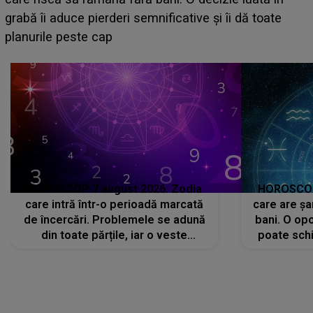
face o MĂRTURISIRE NEAȘTEPTATĂ despre mama
sa: "I-am spus și ei în față, eu nu te iubesc pentru
că..."
HOROSCOP 7 august 2026. Zodia
HOROSCOP 
care intră într-o perioadă marcată
care are șa
de încercări. Problemele se adună
bani. O opo
din toate părțile, iar o veste
poate schi
neașteptată îi dă planurile peste
la
cap