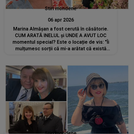
Stiri mondene
06 apr 2026
Marina Almășan a fost cerută în căsătorie.
CUM ARATĂ INELUL și UNDE A AVUT LOC
momentul special? Este o locație de vis: "Îi
mulțumesc sorții că mi-a arătat că există
viața după moarte"
Stiri mondene