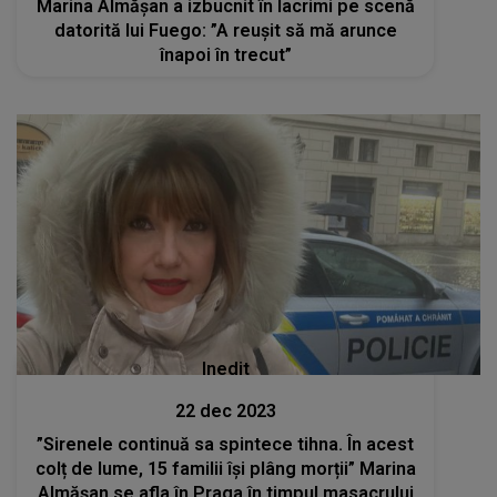
Marina Almășan a izbucnit în lacrimi pe scenă
datorită lui Fuego: ”A reușit să mă arunce
înapoi în trecut”
Inedit
22 dec 2023
”Sirenele continuă sa spintece tihna. În acest
colț de lume, 15 familii își plâng morții” Marina
Almășan se afla în Praga în timpul masacrului