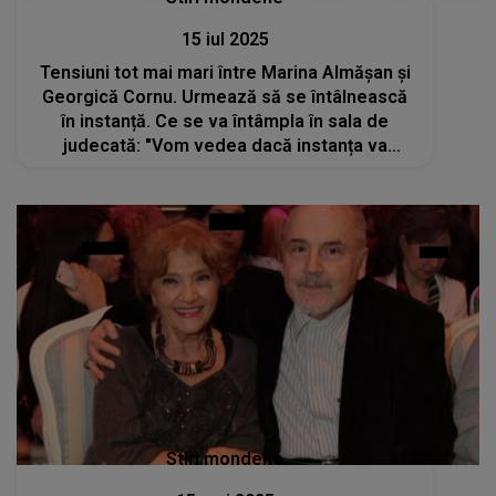
15 iul 2025
Tensiuni tot mai mari între Marina Almășan și
Georgică Cornu. Urmează să se întâlnească
în instanță. Ce se va întâmpla în sala de
judecată: "Vom vedea dacă instanța va
acorda acest ajutor și sub ce formă"
Stiri mondene