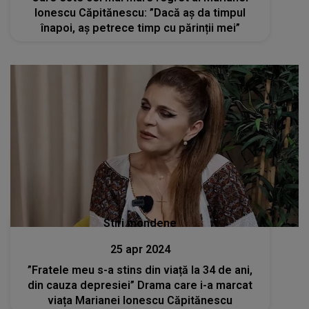
Ionescu Căpitănescu: ”Dacă aș da timpul
înapoi, aș petrece timp cu părinții mei”
Stiri mondene
25 apr 2024
”Fratele meu s-a stins din viață la 34 de ani,
din cauza depresiei” Drama care i-a marcat
viața Marianei Ionescu Căpitănescu