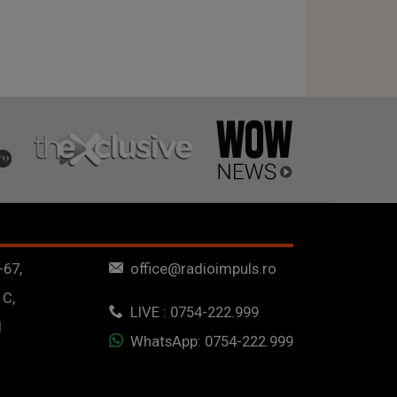
-67,
office@radioimpuls.ro
 C,
LIVE : 0754-222.999
1
WhatsApp: 0754-222.999