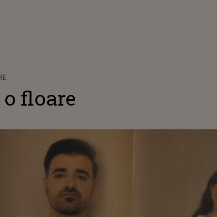
RE
 o floare