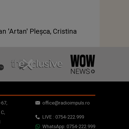
n 'Artan' Pleşca, Cristina
-67,
office@radioimpuls.ro
 C,
LIVE : 0754-222.999
1
WhatsApp: 0754-222.999