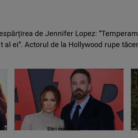
despărțirea de Jennifer Lopez: "Temperame
t al ei". Actorul de la Hollywood rupe tăce
Stiri mondene