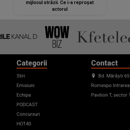
mijlocul străzii. Ce i-a reproșat
actorul
Categorii
Contact
Stiri
Bd. Mărăști 65
Emisiuni
Romexpo Intrarea
Echipa
Pavilion T, sector 
PODCAST
Concursuri
HOT40