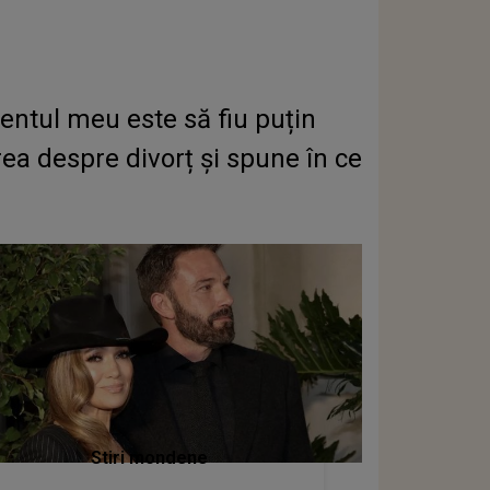
ntul meu este să fiu puțin
rea despre divorț și spune în ce
Stiri mondene