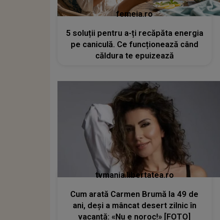
femeia.ro
5 soluții pentru a-ți recăpăta energia
pe caniculă. Ce funcționează când
căldura te epuizează
tvmania.libertatea.ro
Cum arată Carmen Brumă la 49 de
ani, deși a mâncat desert zilnic în
vacanță: «Nu e noroc!» [FOTO]