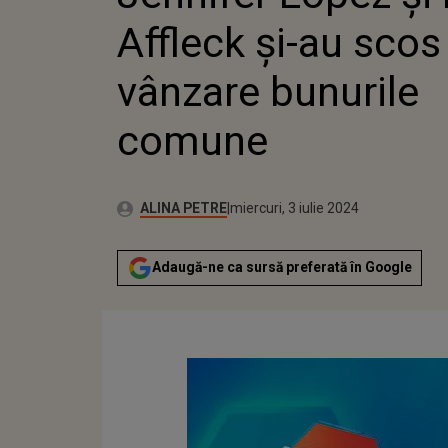
BUNURI
Affleck și-au scos
vânzare bunurile
comune
Autor:
Publicat:
ALINA PETRE
miercuri, 3 iulie 2024
Adaugă-ne ca sursă preferată în Google