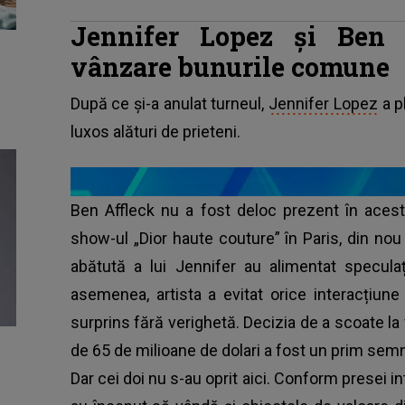
Jennifer Lopez și Ben 
vânzare bunurile comune
După ce și-a anulat turneul,
Jennifer Lopez
a p
luxos alături de prieteni.
Ben Affleck nu a fost deloc prezent în aceste
show-ul „Dior haute couture” în Paris, din nou
abătută a lui Jennifer au alimentat speculaț
asemenea, artista a evitat orice interacțiun
surprins fără verighetă. Decizia de a scoate la 
de 65 de milioane de dolari a fost un prim semnal
Dar cei doi nu s-au oprit aici. Conform presei i