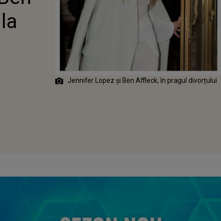
LE COMUNE
 la
Jennifer Lopez și Ben Affleck, în pragul divorțului