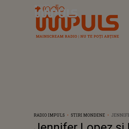
Radio Impuls
RADIO IMPULS
STIRI MONDENE
JENNIFE
BEN AFF
Jennifer Lopez și
SCOS LA