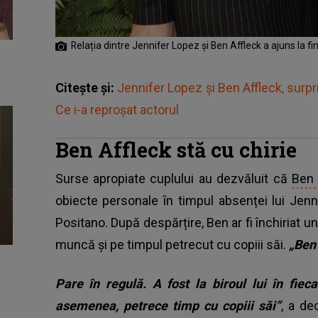
Relația dintre Jennifer Lopez și Ben Affleck a ajuns la fin
Citește și:
Jennifer Lopez și Ben Affleck, surpri
Ce i-a reproșat actorul
Ben Affleck stă cu chirie
Surse apropiate cuplului au dezvăluit că
Ben 
obiecte personale în timpul absenței lui Jenn
Positano. După despărțire, Ben ar fi închiriat u
muncă și pe timpul petrecut cu copiii săi.
„Ben 
Pare în regulă. A fost la biroul lui în fie
asemenea, petrece timp cu copiii săi”
, a de