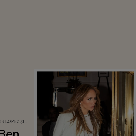
R LOPEZ ȘI
LECK ȘI-AU
 Ben
 VÂNZARE