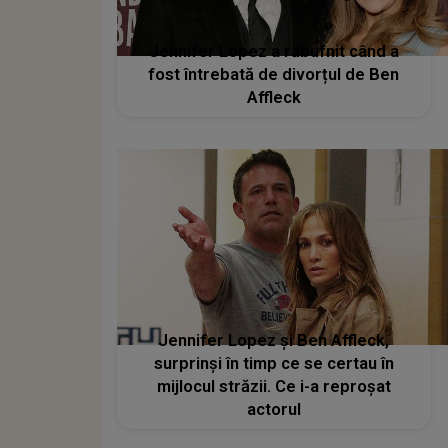
Jennifer Lopez a răbufnit când a
fost întrebată de divorțul de Ben
Affleck
Jennifer Lopez și Ben Affleck,
surprinși în timp ce se certau în
mijlocul străzii. Ce i-a reproșat
actorul