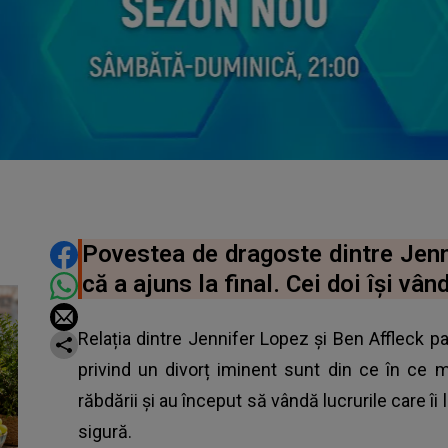
DISTRIBUIE ARTICOLUL
Povestea de dragoste dintre Jenn
că a ajuns la final. Cei doi își vâ
Relația dintre Jennifer Lopez și Ben Affleck pa
privind un divorț iminent sunt din ce în ce m
răbdării și au început să vândă lucrurile care î
sigură.