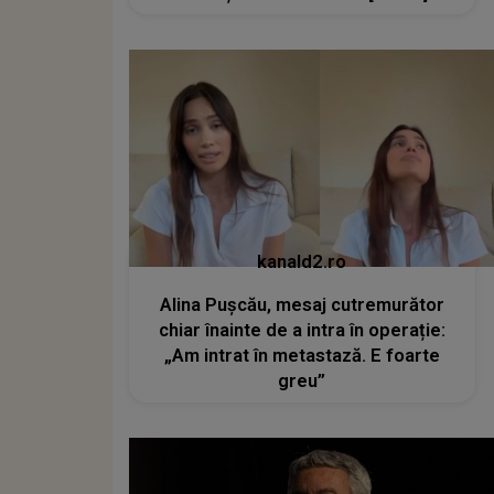
kanald2.ro
Alina Pușcău, mesaj cutremurător
chiar înainte de a intra în operație:
„Am intrat în metastază. E foarte
greu”