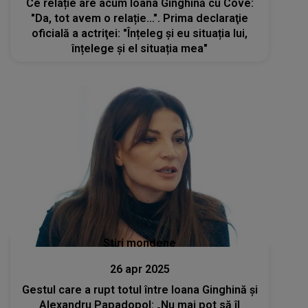
Ce relație are acum Ioana Ginghină cu Cove:
"Da, tot avem o relație...". Prima declaraţie
oficială a actriţei: "Înțeleg și eu situația lui,
înțelege și el situația mea"
Stiri mondene
26 apr 2025
Gestul care a rupt totul între Ioana Ginghină și
Alexandru Papadopol: „Nu mai pot să îl