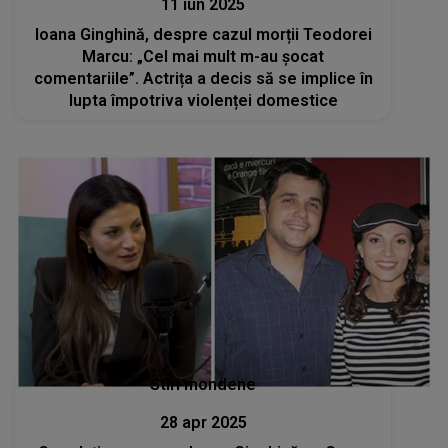
11 iun 2025
Ioana Ginghină, despre cazul morții Teodorei
Marcu: „Cel mai mult m-au șocat
comentariile”. Actrița a decis să se implice în
lupta împotriva violenței domestice
Stiri mondene
28 apr 2025