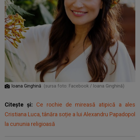
Ioana Ginghină
(sursa foto: Facebook / Ioana Ginghină)
Citește și:
Ce rochie de mireasă atipică a ales
Cristiana Luca, tânăra soție a lui Alexandru Papadopol
la cununia religioasă