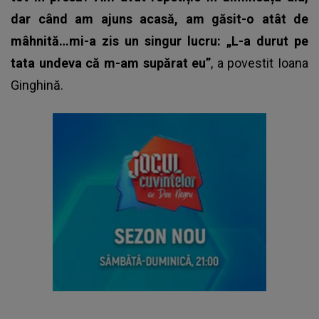
dar când am ajuns acasă, am găsit-o atât de
mâhnită…mi-a zis un singur lucru: „L-a durut pe
tata undeva că m-am supărat eu”
, a povestit
Ioana
Ginghină.