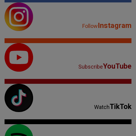
Instagram
Follow
YouTube
Subscribe
TikTok
Watch