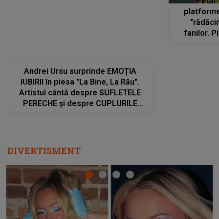
Andrei Ursu surprinde EMOȚIA
"Petal"
IUBIRII în piesa "La Bine, La Rău".
platforme
Artistul cântă despre SUFLETELE
"rădăci
PERECHE și despre CUPLURILE
fanilor. 
care aleg să meargă împreună pe
Arian
același drum, INDIFERENT DE CE LE
ascultă
REZERVĂ VIAȚA
DIVERTISMENT