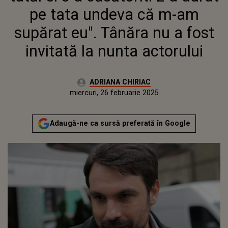
FOST INVITATĂ LA NUNTA
pe tata undeva că m-am
ACTORULUI
supărat eu". Tânăra nu a fost
invitată la nunta actorului
Autor:
ADRIANA CHIRIAC
Publicat:
miercuri, 26 februarie 2025
Actualizat:
miercuri, 26 februarie 2025
Adaugă-ne ca sursă preferată în Google