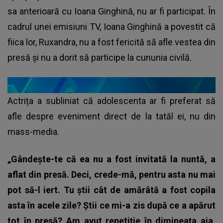
sa anterioară cu Ioana Ginghină, nu ar fi participat. În
cadrul unei emisiuni TV, Ioana Ginghină a povestit că
fiica lor, Ruxandra, nu a fost fericită să afle vestea din
presă și nu a dorit să participe la cununia civilă.
Actrița a subliniat că adolescenta ar fi preferat să
afle despre eveniment direct de la tatăl ei, nu din
mass-media.
„Gândește-te că ea nu a fost invitată la nuntă, a
aflat din presă. Deci, crede-mă, pentru asta nu mai
pot să-l iert. Tu știi cât de amărâtă a fost copila
asta în acele zile? Știi ce mi-a zis după ce a apărut
tot în presă? Am avut repetiție în dimineața aia,