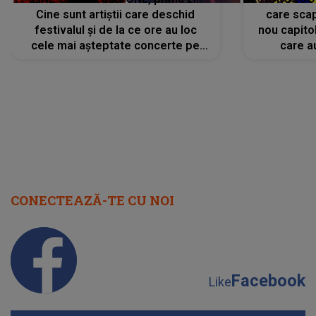
Cine sunt artiștii care deschid
care scap
festivalul și de la ce ore au loc
nou capitol
cele mai așteptate concerte pe
care a
scena principală?
perioadă 
CONECTEAZĂ-TE CU NOI
Facebook
Like