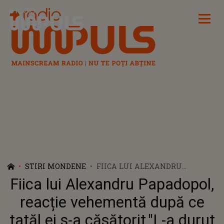
Radio Impuls
STIRI MONDENE
FIICA LUI ALEXANDRU
PAPADOPOL, REACȚIE
Fiica lui Alexandru Papadopol,
VEHEMENTĂ DUPĂ CE TATĂL EI
S-A CĂSĂTORIT."L-A DURUT PE
reacție vehementă după ce
TATA UNDEVA CĂ M-AM
tatăl ei s-a căsătorit."L-a durut
SUPĂRAT EU". TÂNĂRA NU A