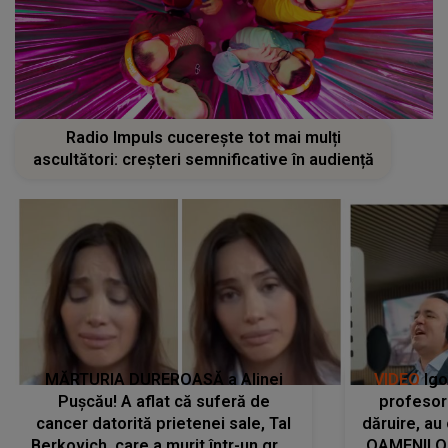
Radio Impuls cucerește tot mai mulți
ascultători: creșteri semnificative în audiență
MĂRTURIA DUREROASĂ a Alinei
VIDEO
Igo
Pușcău! A aflat că suferă de
profesori
cancer datorită prietenei sale, Tal
dăruire, au
Berkovich, care a murit într-un grav
OAMENILOR