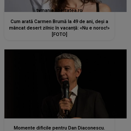
tvmania.libertatea.ro
Cum arată Carmen Brumă la 49 de ani, deși a
mâncat desert zilnic în vacanță: «Nu e noroc!»
[FOTO]
kanald2.ro
Momente dificile pentru Dan Diaconescu.