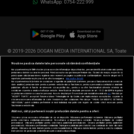
WhatsApp: 0754-222.999
© 2019-2026 DOGAN MEDIA INTERNATIONAL SA, Toate
drepturile rezervate.
Nouă ne pasă ca datele tale personale să rămână confidențiale
Noi și partenerii noștri
589
stocăm și/sau accesăm informații pe dispozitivul dvs., precum identificatorii cookie unici pentru
prelucrarea datelor cu caracter personal. Puteți accepta sau gestiona preferințele dvs. făcând clic mai jos, respectiv vă
puteți opune utilizării unui interes legitim în orice moment pe pagina cu politica de confidențialitate. Aceste alegeri vor fi
raportate partenerilor noștri și nu vă vor afecta navigarea.
Mai multe detalii
Noi si partenerii nostri (retelele de socializare si agentiile de publicitate partenere, precum si furnizorii nostri de servicii de
date analitice) prelucram date pentru a permite website-ului sa functioneze, pentru a personaliza continutul si anunturile
publicitare afisate in functie de interesele si/sau profilul dvs., pentru a va oferi functionalitati aferente retelelor de
socializare si pentru a analiza traficul pe website. Beneficiati de drepturile prevazute de art. 15-22 din GDPR in legatura
cu prelucrarea datelor cu caracter personal. Aceste drepturi pot fi exercitate prin modalitatea indicata
aici
. Prin click pe
“ACCEPT TOATE”, acceptati folosirea tuturor Tehnologiilor de tip Cookie, care implica inclusiv acceptul dvs. cu privire la
stocarea/accesarea informatiilor de catre Vendor-ii cu care colaboram. Prin click pe “VREAU SA MODIFIC SETARILE
INDIVIDUAL” puteti schimba preferintele in mod individual, mai putin cele legate de cookie strict necesare pentru
functionarea website-ului.
Atât noi, cât și partenerii noștri prelucrăm datele pentru a oferi:
Stocarea și/sau accesarea informațiilor de pe un dispozitiv. Măsurarea performanței reclamelor. Utilizarea profilurilor
pentru selectarea conținutului personalizat. Dezvoltarea și îmbunătățirea serviciilor. Crearea profilurilor de conținut
personalizat. Utilizarea profilurilor pentru selectarea publicității personalizate. Crearea profilurilor pentru publicitate
personalizată. Măsurarea performanței conținutului. Înțelegerea publicului prin statistici sau combinații de date din surse
diferite. Utilizarea de date limitate pentru a selecta publicitatea. Utilizarea datelor limitate pentru a selecta conținutul.
Date precise de geolocație și identificarea prin scanarea dispozitivului.