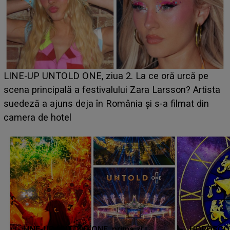
Ce a dezvăluit noua concurentă din "Casa Iubirii" l-a
luat prin surprindere pe Emanuel. CINE ESTE
BĂIATUL VIZAT de Alexandra?! Aflându-se în fața
faptului împlinit, A RECUNOSCUT IMEDIAT: "Am
avut..."
LINE-UP UNTOLD ONE, prima zi.
HOROSCOP 