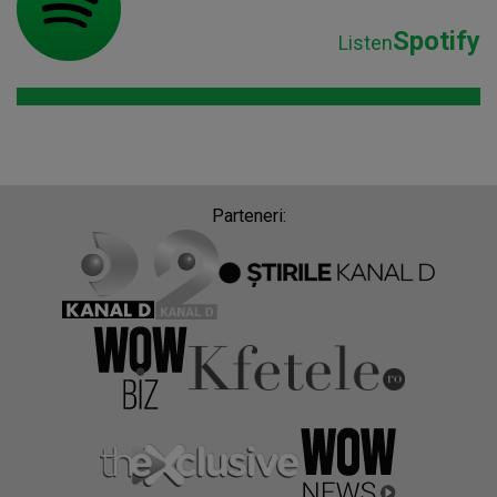
Spotify
Listen
Parteneri: