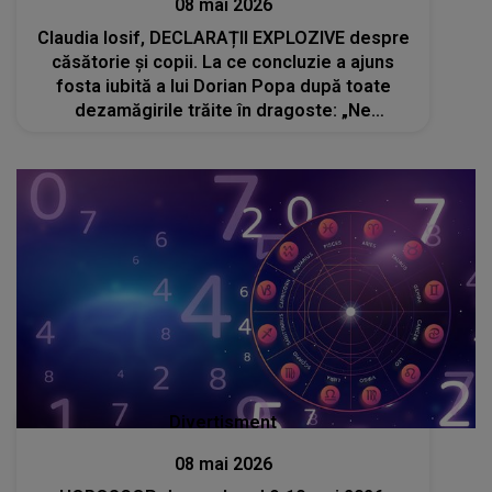
08 mai 2026
Claudia Iosif, DECLARAȚII EXPLOZIVE despre
căsătorie și copii. La ce concluzie a ajuns
fosta iubită a lui Dorian Popa după toate
dezamăgirile trăite în dragoste: „Ne
promitem marea cu sarea, dar ne mințim, ne
jignim, ne trădăm, ne înșelăm”
Divertisment
08 mai 2026