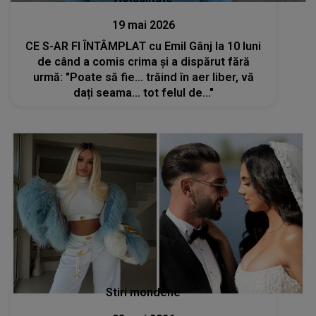
19 mai 2026
CE S-AR FI ÎNTÂMPLAT cu Emil Gânj la 10 luni
de când a comis crima și a dispărut fără
urmă: "Poate să fie… trăind în aer liber, vă
dați seama… tot felul de..."
Stiri mondene