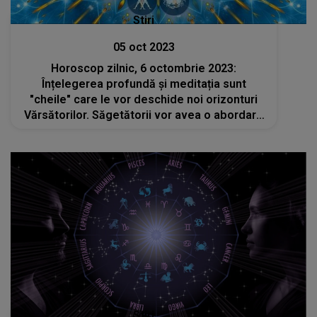
Stiri
05 oct 2023
Horoscop zilnic, 6 octombrie 2023:
Înțelegerea profundă și meditația sunt
"cheile" care le vor deschide noi orizonturi
Vărsătorilor. Săgetătorii vor avea o abordare
strategică și analitică azi în aproape toate
sferele vieții
Stiri