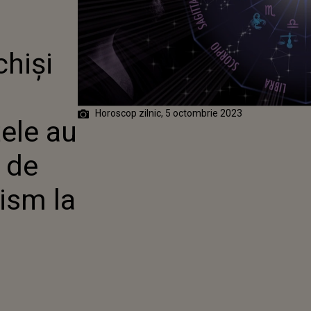
DOZĂ
PIRAȚIE ȘI
UL DE MUNCĂ
hiși
Horoscop zilnic, 5 octombrie 2023
țele au
 de
mism la