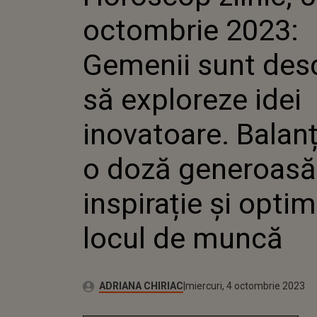
BALANȚELE AU O 
octombrie 2023:
GENEROASĂ DE INS
OPTIMISM LA LOC
Gemenii sunt desc
să exploreze idei
inovatoare. Balan
o doză generoasă
inspirație și opti
locul de muncă
Autor:
Publicat:
ADRIANA CHIRIAC
miercuri, 4 octombrie 2023