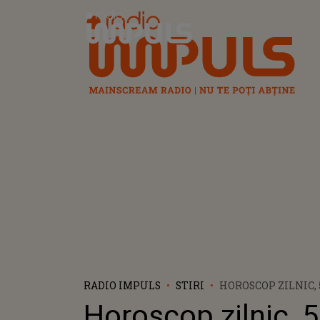
Radio Impuls
RADIO IMPULS
STIRI
HOROSCOP ZILNIC,
2023: GEMENII SUN
Horoscop zilnic, 5
EXPLOREZE IDEI I