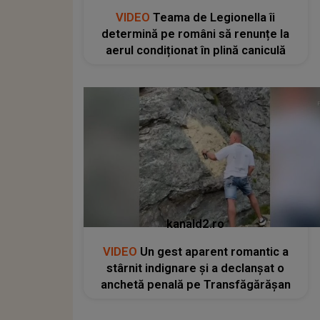
VIDEO
Teama de Legionella îi
determină pe români să renunțe la
aerul condiționat în plină caniculă
kanald2.ro
VIDEO
Un gest aparent romantic a
stârnit indignare și a declanșat o
anchetă penală pe Transfăgărășan