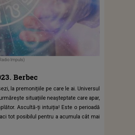
 Radio Impuls)
023. Berbec
ezi, la premonițiile pe care le ai. Universul
 urmărește situațiile neașteptate care apar,
lător. Ascultă-ți intuiția! Este o perioadă
faci tot posibilul pentru a acumula cât mai