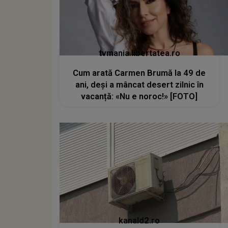
tvmania.libertatea.ro
Cum arată Carmen Brumă la 49 de
ani, deși a mâncat desert zilnic în
vacanță: «Nu e noroc!» [FOTO]
kanald2.ro