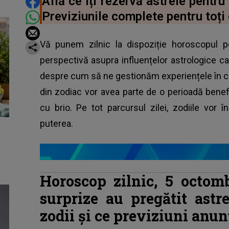
DISTRIBUIE ARTICOLUL
Află ce îți rezervă astrele pentru
Previziunile complete pentru toți 
Vă punem zilnic la dispoziție horoscopul p
perspectivă asupra influențelor astrologice car
despre cum să ne gestionăm experiențele în cur
din zodiac vor avea parte de o perioadă benefi
cu brio. Pe tot parcursul zilei, zodiile vor 
puterea.
Horoscop zilnic, 5 octom
surprize au pregătit astr
zodii și ce previziuni anunț