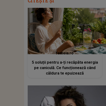
CITEȘTE ȘI
femeia.ro
5 soluții pentru a-ți recăpăta energia
pe caniculă. Ce funcționează când
căldura te epuizează