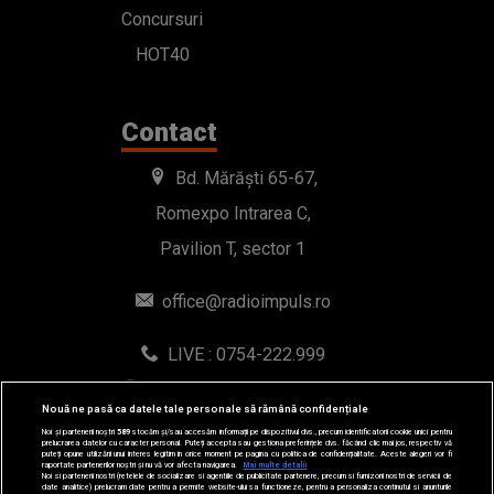
Concursuri
HOT40
Contact
Bd. Mărăști 65-67,
Romexpo Intrarea C,
Pavilion T, sector 1
office@radioimpuls.ro
LIVE : 0754-222.999
WhatsApp: 0754-222.999
Nouă ne pasă ca datele tale personale să rămână confidențiale
Noi și partenerii noștri
589
stocăm și/sau accesăm informații pe dispozitivul dvs., precum identificatorii cookie unici pentru
prelucrarea datelor cu caracter personal. Puteți accepta sau gestiona preferințele dvs. făcând clic mai jos, respectiv vă
puteți opune utilizării unui interes legitim în orice moment pe pagina cu politica de confidențialitate. Aceste alegeri vor fi
raportate partenerilor noștri și nu vă vor afecta navigarea.
Mai multe detalii
Noi si partenerii nostri (retelele de socializare si agentiile de publicitate partenere, precum si furnizorii nostri de servicii de
date analitice) prelucram date pentru a permite website-ului sa functioneze, pentru a personaliza continutul si anunturile