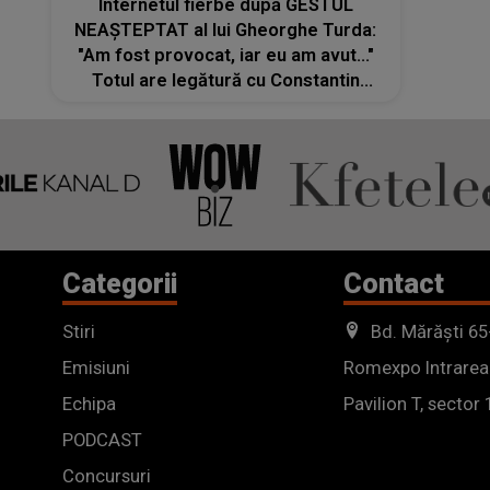
Internetul fierbe după GESTUL
NEAȘTEPTAT al lui Gheorghe Turda:
"Am fost provocat, iar eu am avut..."
Totul are legătură cu Constantin
Enceanu: "Nu am zis-o cu răutate,
acesta este, de fapt, adevărul, fără..."
Categorii
Contact
Stiri
Bd. Mărăști 65
Emisiuni
Romexpo Intrarea
Echipa
Pavilion T, sector 
PODCAST
Concursuri