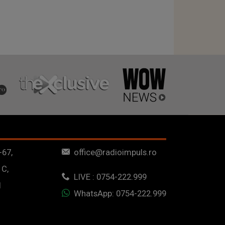
-67,
office@radioimpuls.ro
 C,
LIVE : 0754-222.999
1
WhatsApp: 0754-222.999