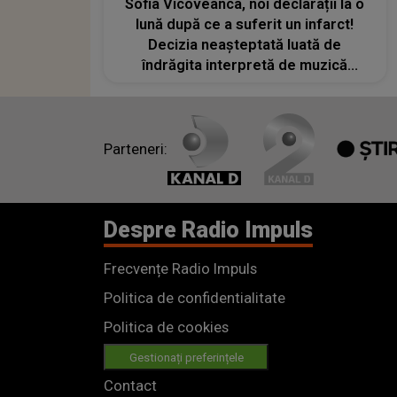
Sofia Vicoveanca, noi declarații la o
lună după ce a suferit un infarct!
Decizia neașteptată luată de
îndrăgita interpretă de muzică
populară: „Mai apare câte o
problemă, după cum știți, dar...”
Parteneri:
Despre Radio Impuls
Frecvențe Radio Impuls
Politica de confidentialitate
Politica de cookies
Gestionați preferințele
Contact