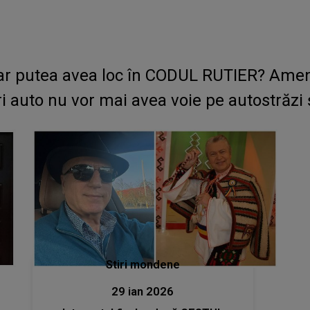
ar putea avea loc în CODUL RUTIER? Amenzil
ori auto nu vor mai avea voie pe autostrăzi
Stiri mondene
29 ian 2026