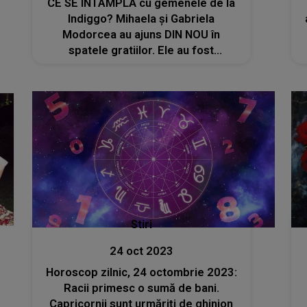
CE SE ÎNTÂMPLĂ cu gemenele de la
Indiggo? Mihaela și Gabriela
Modorcea au ajuns DIN NOU în
spatele gratiilor. Ele au fost
protagonistele unor incidente
HALUCINANTE cu polițiștii din Miami
Stiri
24 oct 2023
Horoscop zilnic, 24 octombrie 2023:
Racii primesc o sumă de bani.
Capricornii sunt urmăriți de ghinion