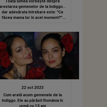
Toată lumea vorbește despre
arestarea gemenelor de la Indiggo...
dar adevărata întrebare este: "Ce
făcea mama lor în acel moment?".
LOCUL NEAȘTEPTAT în care a fost
surprinsă... e ultimul la care s-ar fi
gândit cineva
Stiri mondene
22 oct 2023
Cum arată acum gemenele de la
Indiggo. Ele au părăsit România în
urmă cu 15 ani