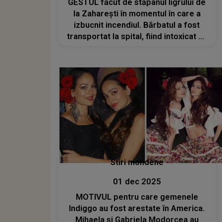
GESTUL făcut de stăpânul ligrului de
la Zaharești în momentul în care a
izbucnit incendiul. Bărbatul a fost
transportat la spital, fiind intoxicat cu
fum
Stiri mondene
01 dec 2025
MOTIVUL pentru care gemenele
Indiggo au fost arestate în America.
Mihaela și Gabriela Modorcea au