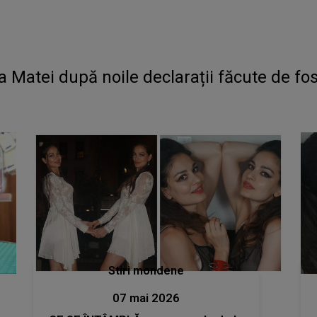
tei după noile declarații făcute de fosta
Stiri mondene
07 mai 2026