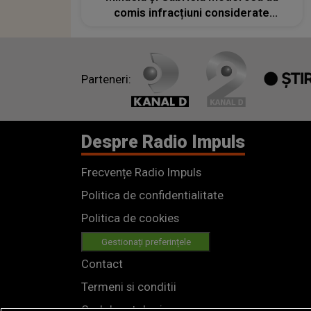
comis infracțiuni considerate
EXTREM DE GRAVE. Ce s-a întâmplat
cu adevărat
Parteneri:
Despre Radio Impuls
Frecvențe Radio Impuls
Politica de confidentialitate
Politica de cookies
Gestionați preferințele
Contact
Termeni si conditii
Cod deontologic