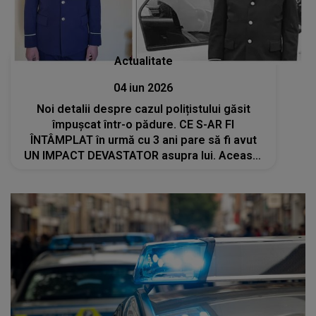
Actualitate
04 iun 2026
Noi detalii despre cazul polițistului găsit
împușcat într-o pădure. CE S-AR FI
ÎNTÂMPLAT în urmă cu 3 ani pare să fi avut
UN IMPACT DEVASTATOR asupra lui. Această
informație scoasă la iveală de apropiați AR
PUTEA AVEA LEGĂTURĂ cu tragedia: "Sunt
în..."