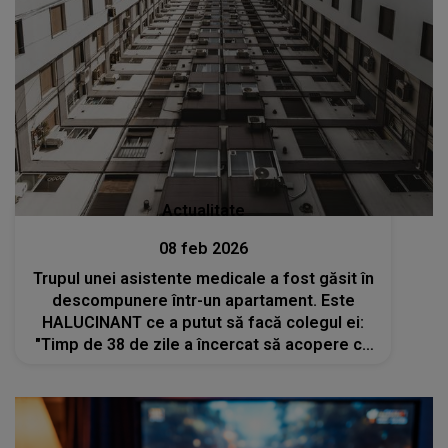
Actualitate
08 feb 2026
Trupul unei asistente medicale a fost găsit în
descompunere într-un apartament. Este
HALUCINANT ce a putut să facă colegul ei:
"Timp de 38 de zile a încercat să acopere cu
pături. A încercat să aerisească locul ca
nimeni să nu-l poată mirosi..."