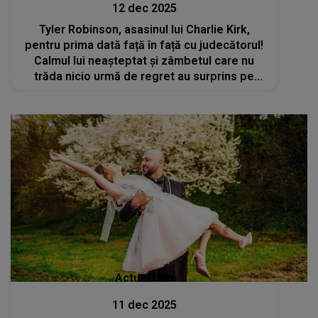
12 dec 2025
Tyler Robinson, asasinul lui Charlie Kirk,
pentru prima dată față în față cu judecătorul!
Calmul lui neașteptat și zâmbetul care nu
trăda nicio urmă de regret au surprins pe
toată lumea. De ce fapte este acuzat tânărul
și ce pedeapsă ar putea primi?
Actualitate
11 dec 2025