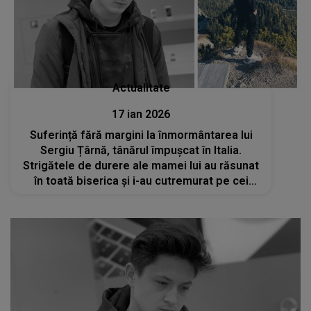
Actualitate
17 ian 2026
Suferință fără margini la înmormântarea lui
Sergiu Țârnă, tânărul împușcat în Italia.
Strigătele de durere ale mamei lui au răsunat
în toată biserica și i-au cutremurat pe cei
prezenți: „Dragul meu băiat, vor plăti pentru
tot ceea ce ți-au făcut”