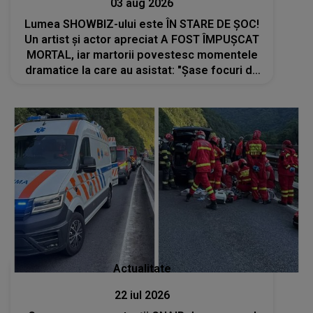
03 aug 2026
Lumea SHOWBIZ-ului este ÎN STARE DE ȘOC!
Un artist și actor apreciat A FOST ÎMPUȘCAT
MORTAL, iar martorii povestesc momentele
dramatice la care au asistat: "Șase focuri de
armă au fost trase. O parte a capului i-a
fost..."
Actualitate
22 iul 2026