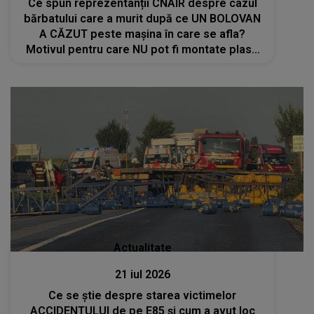
Ce spun reprezentanții CNAIR despre cazul
bărbatului care a murit după ce UN BOLOVAN
A CĂZUT peste mașina în care se afla?
Motivul pentru care NU pot fi montate plase
de protecție în zona unde A AVUT LOC
TRAGEDIA: "Ar însemna să..."
Actualitate
21 iul 2026
Ce se știe despre starea victimelor
ACCIDENTULUI de pe E85 și cum a avut loc