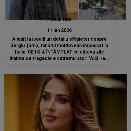
Actualitate
11 ian 2026
A ieșit la iveală un detaliu sfâșietor despre
Sergiu Țărnă, tânărul moldovean împușcat în
Italia. CE I S-A ÎNTÂMPLAT cu câteva zile
înainte de tragedie e cutremurător: "Aici l-am
căutat cu..."