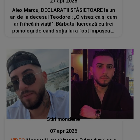
27 apr 2026
Alex Marcu, DECLARAȚII SFÂȘIETOARE la un
an de la decesul Teodorei: „O visez ca și cum
ar fi încă în viață”. Bărbatul lucrează cu trei
psihologi de când soția lui a fost împușcată
mortal în plină stradă
Stiri mondene
07 apr 2026