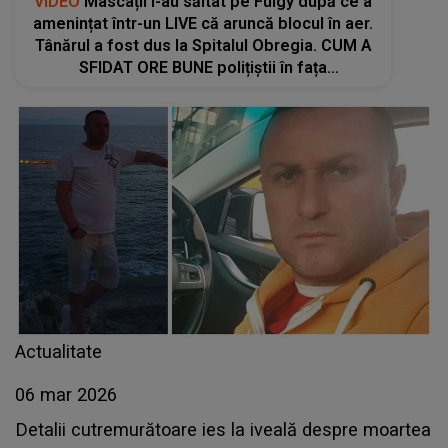
VIDEO
Mascații l-au săltat pe Fulgy după ce a
amenințat într-un LIVE că aruncă blocul în aer.
Tânărul a fost dus la Spitalul Obregia. CUM A
SFIDAT ORE BUNE polițiștii în fața
apartamentului: "Nu puteți să..."
Actualitate
06 mar 2026
Detalii cutremurătoare ies la iveală despre moartea