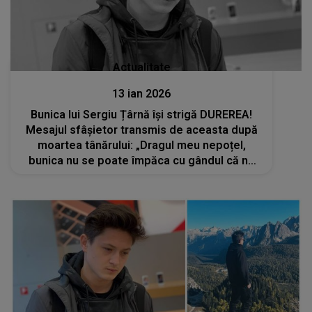
Actualitate
13 ian 2026
Bunica lui Sergiu Țârnă își strigă DUREREA!
Mesajul sfâșietor transmis de aceasta după
moartea tânărului: „Dragul meu nepoțel,
bunica nu se poate împăca cu gândul că nu
am să-ți mai văd zâmbetul luminos de pe
chipul tău!”