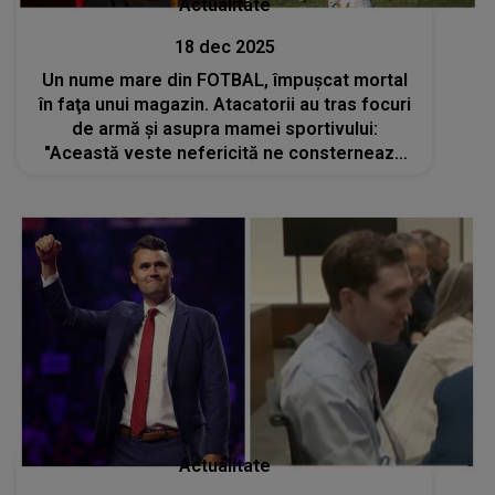
Actualitate
18 dec 2025
Un nume mare din FOTBAL, împușcat mortal
în faţa unui magazin. Atacatorii au tras focuri
de armă şi asupra mamei sportivului:
"Această veste nefericită ne consternează
pe toți cei care facem parte din această
instituție"
Actualitate