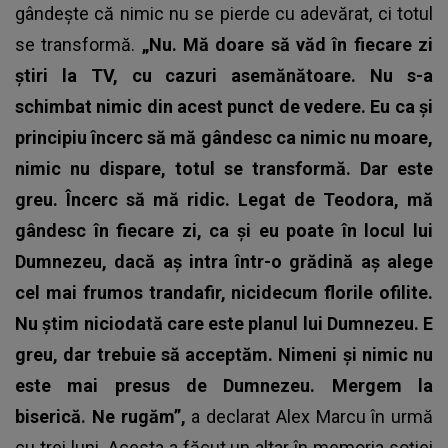
gândește că nimic nu se pierde cu adevărat, ci totul
se transformă.
„Nu. Mă doare să văd în fiecare zi
știri la TV, cu cazuri asemănătoare. Nu s-a
schimbat nimic din acest punct de vedere. Eu ca și
principiu încerc să mă gândesc ca nimic nu moare,
nimic nu dispare, totul se transformă. Dar este
greu. Încerc să mă ridic. Legat de Teodora, mă
gândesc în fiecare zi, ca și eu poate în locul lui
Dumnezeu, dacă aș intra într-o grădină aș alege
cel mai frumos trandafir, nicidecum florile ofilite.
Nu știm niciodată care este planul lui Dumnezeu. E
greu, dar trebuie să acceptăm. Nimeni și nimic nu
este mai presus de Dumnezeu. Mergem la
biserică. Ne rugăm”,
a declarat Alex Marcu în urmă
cu trei luni. Acesta a făcut un altar în memoria soției