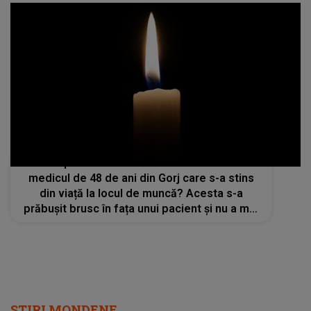
Cu ce probleme de sănătate se confrunta
medicul de 48 de ani din Gorj care s-a stins
din viață la locul de muncă? Acesta s-a
prăbușit brusc în fața unui pacient și nu a mai
putut fi salvat: „Vom păstra amintirea vie a
unui profesionist care...”
STIRI MONDENE