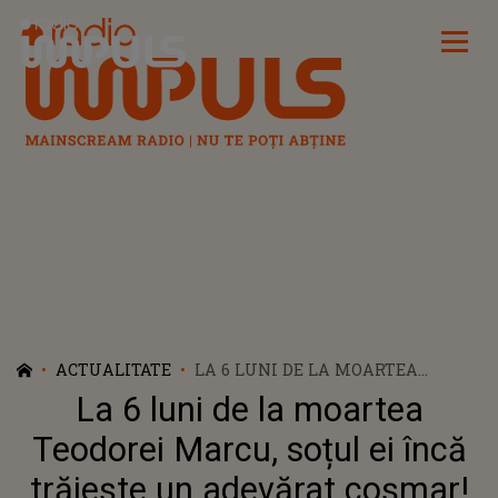
Radio Impuls
ACTUALITATE
LA 6 LUNI DE LA MOARTEA
TEODOREI MARCU, SOȚUL EI ÎNCĂ
La 6 luni de la moartea
TRĂIEȘTE UN ADEVĂRAT COȘMAR!
ACESTA NU ÎȘI POATE REVENI
Teodorei Marcu, soțul ei încă
DUPĂ ȘOCUL SUFERIT: „MĂ
trăiește un adevărat coșmar!
ÎNTORC ÎN TRECUT ȘI...” DUREREA