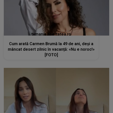
tvmania.libertatea.ro
Cum arată Carmen Brumă la 49 de ani, deși a
mâncat desert zilnic în vacanță: «Nu e noroc!»
[FOTO]