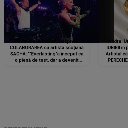
Armin van Buuren, despre
Andrei U
COLABORAREA cu artista scoțiană
IUBIRII în
SACHA: ""Everlasting"a început ca
Artistul 
o piesă de test, dar a devenit
PERECHE 
imediat preferata fanilor. Sacha și
care aleg
cu mine știam că nu am putea să o
același dr
păstrăm doar pentru noi prea mult
R
timp"