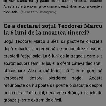
Alex Marcu nu își poate reveni după pierderea Teodorei!
Acesta suferă enorm și se concentrează doar asupra creșterii
fiicei sale
(sursa foto: Instagram)
Ce a declarat soțul Teodorei Marcu
la 6 luni de la moartea tinerei?
Soțul Teodorei Marcu a ales să păstreze discreția
după
moartea tinerei
și să se concentreze asupra
creșterii fetiței sale. La 6 luni de la tragedia care s-a
abătut asupra familiei lui, el a oferit câteva declarații
sfâșietoare. Alex a mărturisit că îi este greu să
vorbească despre pierderea soției. Acesta
recunoaște că nu poate să poarte o discuție despre
ceea ce s-a întâmplat, deoarece retrăiește clipele de
groază și este extrem de dificil.