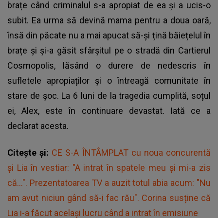
brațe când criminalul s-a apropiat de ea și a ucis-o
subit. Ea urma să devină mama pentru a doua oară,
însă din păcate nu a mai apucat să-și țină băiețelul în
brațe și și-a găsit sfârșitul pe o stradă din Cartierul
Cosmopolis, lăsând o durere de nedescris în
sufletele apropiaților și o întreagă comunitate în
stare de șoc. La 6 luni de la tragedia cumplită, soțul
ei, Alex, este în continuare devastat. Iată ce a
declarat acesta.
Citește și:
CE S-A ÎNTÂMPLAT cu noua concurentă
și Lia în vestiar: "A intrat în spatele meu și mi-a zis
că...". Prezentatoarea TV a auzit totul abia acum: "Nu
am avut niciun gând să-i fac rău". Corina susține că
Lia i-a făcut același lucru când a intrat în emisiune