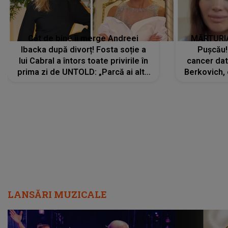
Cât de bine îi merge Andreei
MĂRTURIA
Ibacka după divorț! Fosta soție a
Pușcău!
lui Cabral a întors toate privirile în
cancer dato
prima zi de UNTOLD: „Parcă ai altă
Berkovich, 
strălucire, emani putere,
accident ru
încredere, siguranță...”
Dacă nu 
LANSĂRI MUZICALE