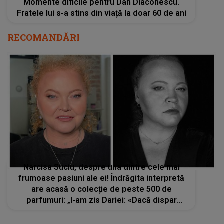
Momente dificile pentru Dan Diaconescu.
Fratele lui s-a stins din viață la doar 60 de ani
RECOMANDĂRI
Narcisa Suciu, despre una dintre cele mai
frumoase pasiuni ale ei! Îndrăgita interpretă
are acasă o colecție de peste 500 de
parfumuri: „I-am zis Dariei: «Dacă dispar
înainte de plan, să nu le dai pe nimic. Ai putea
să îți cumperi o garsonieră măcar»”