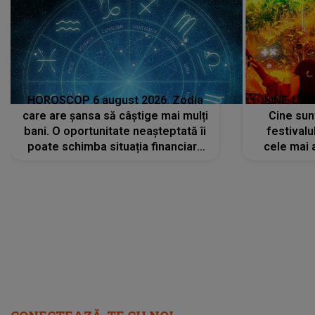
HOROSCOP 6 august 2026. Zodia
LINE-UP 
care are șansa să câștige mai mulți
Cine sunt
bani. O oportunitate neașteptată îi
festivalu
poate schimba situația financiară
cele mai 
la început de lună
sc