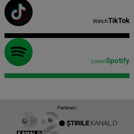
TikTok
Watch
Spotify
Listen
Parteneri: