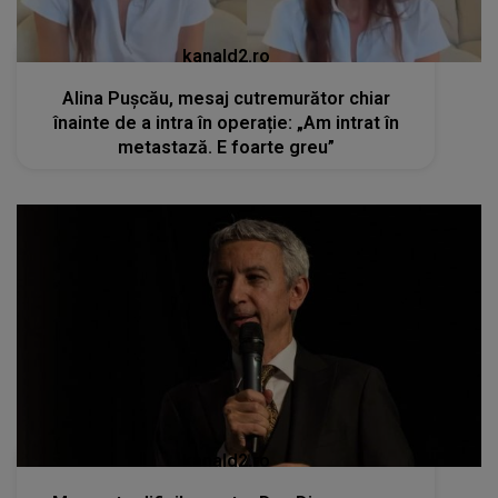
kanald2.ro
Alina Pușcău, mesaj cutremurător chiar
înainte de a intra în operație: „Am intrat în
metastază. E foarte greu”
kanald2.ro