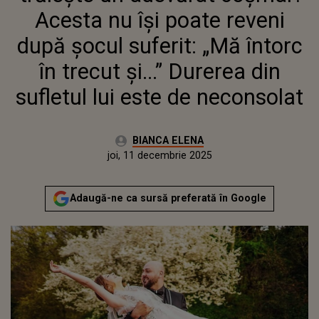
DIN SUFLETUL LUI ESTE DE
Acesta nu își poate reveni
NECONSOLAT
după șocul suferit: „Mă întorc
în trecut și...” Durerea din
sufletul lui este de neconsolat
Autor:
BIANCA ELENA
Publicat:
joi, 11 decembrie 2025
Adaugă-ne ca sursă preferată în Google