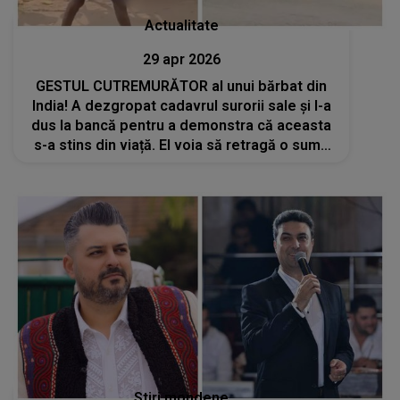
Actualitate
29 apr 2026
GESTUL CUTREMURĂTOR al unui bărbat din
India! A dezgropat cadavrul surorii sale și l-a
dus la bancă pentru a demonstra că aceasta
s-a stins din viață. El voia să retragă o sumă
de bani din contul femeii
Stiri mondene