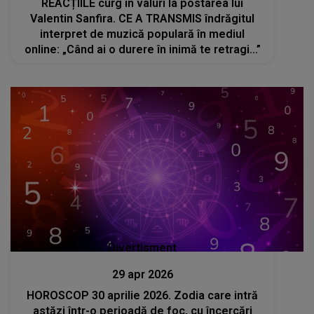
REACȚIILE curg în valuri la postarea lui
Valentin Sanfira. CE A TRANSMIS îndrăgitul
interpret de muzică populară în mediul
online: „Când ai o durere în inimă te retragi...”
Divertisment
29 apr 2026
HOROSCOP 30 aprilie 2026. Zodia care intră
astăzi într-o perioadă de foc, cu încercări