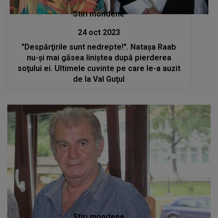
Stiri mondene
24 oct 2023
"Despărţirile sunt nedrepte!". Nataşa Raab
nu-şi mai găsea liniştea după pierderea
soţului ei. Ultimele cuvinte pe care le-a auzit
de la Val Guţul
Stiri mondene