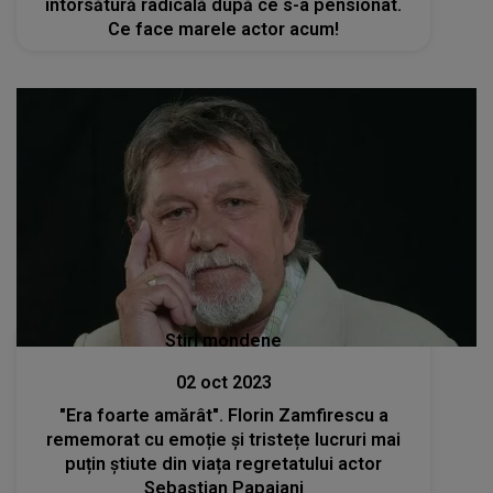
întorsătură radicală după ce s-a pensionat.
Ce face marele actor acum!
Stiri mondene
02 oct 2023
"Era foarte amărât". Florin Zamfirescu a
rememorat cu emoție și tristețe lucruri mai
puțin știute din viața regretatului actor
Sebastian Papaiani