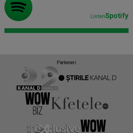
Spotify
Listen
Parteneri: