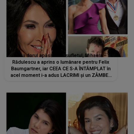
Cu dorul apăsându-i sufletul, Mihaela
Rădulescu a aprins o lumânare pentru Felix
Baumgartner, iar CEEA CE S-A ÎNTÂMPLAT în
acel moment i-a adus LACRIMI și un ZÂMBET
NEAȘTEPTAT: "Când am deschis ochii, un..."