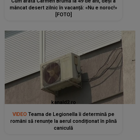
Cum arată Carmen Brumă la 49 de ani, deși a
mâncat desert zilnic în vacanță: «Nu e noroc!»
[FOTO]
kanald2.ro
VIDEO
Teama de Legionella îi determină pe
români să renunțe la aerul condiționat în plină
caniculă