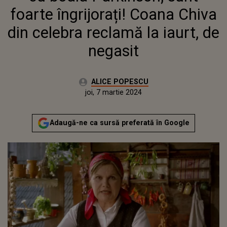
IAURT, DE NEGASIT
foarte îngrijorați! Coana Chiva
din celebra reclamă la iaurt, de
negasit
Autor:
ALICE POPESCU
Publicat:
marți, 7 martie 2023
Actualizat:
joi, 7 martie 2024
Adaugă-ne ca sursă preferată în Google