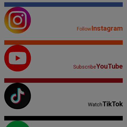
Instagram
Follow
YouTube
Subscribe
TikTok
Watch