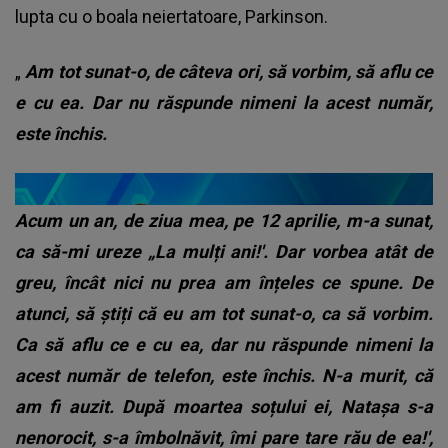
lupta cu o boala neiertatoare, Parkinson.
„
Am tot sunat-o, de câteva ori, să vorbim, să aflu ce
e cu ea. Dar nu răspunde nimeni la acest număr,
este închis.
Acum un an, de ziua mea, pe 12 aprilie, m-a sunat,
ca să-mi ureze „La mulți ani!'. Dar vorbea atât de
greu, încât nici nu prea am înțeles ce spune. De
atunci, să știți că eu am tot sunat-o, ca să vorbim.
Ca să aflu ce e cu ea, dar nu răspunde nimeni la
acest număr de telefon, este închis. N-a murit, că
am fi auzit. După moartea soțului ei, Natașa s-a
nenorocit, s-a îmbolnăvit, îmi pare tare rău de ea!',