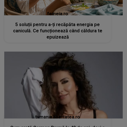
femeia.ro
5 soluții pentru a-ți recăpăta energia pe
caniculă. Ce funcționează când căldura te
epuizează
tvmania.libertatea.ro