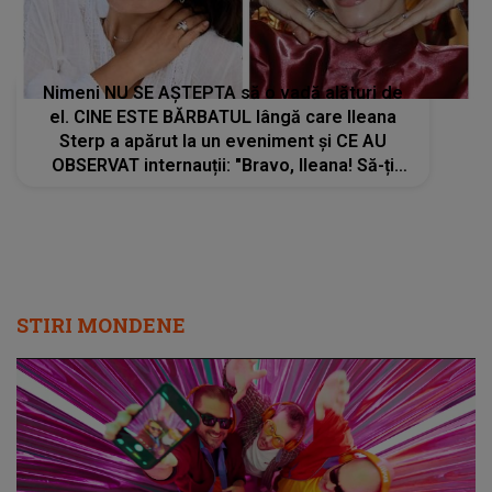
Nimeni NU SE AȘTEPTA să o vadă alături de
el. CINE ESTE BĂRBATUL lângă care Ileana
Sterp a apărut la un eveniment și CE AU
OBSERVAT internauții: "Bravo, Ileana! Să-ți
ajute Dumnezeu, să..."
STIRI MONDENE