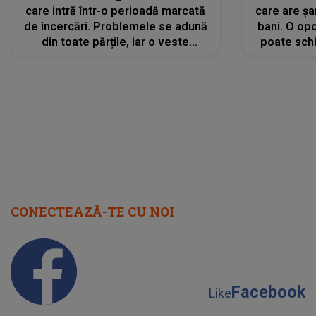
care intră într-o perioadă marcată
care are șa
de încercări. Problemele se adună
bani. O opo
din toate părțile, iar o veste
poate schi
neașteptată îi dă planurile peste
la
cap
CONECTEAZĂ-TE CU NOI
Facebook
Like