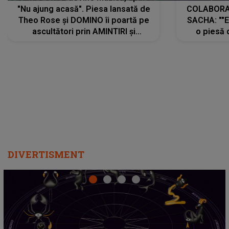
"Nu ajung acasă". Piesa lansată de
COLABORAR
Theo Rose și DOMINO îi poartă pe
SACHA: ""E
ascultători prin AMINTIRI și
o piesă 
REGĂSIRI, iar drumul emoțiilor
imediat pre
trece prin sufletul publicului:
cu mine șt
"Pentru toți cei care au plecat
păstrăm do
departe ca să le fie mai bine"
DIVERTISMENT