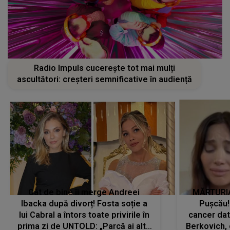
Radio Impuls cucerește tot mai mulți
ascultători: creșteri semnificative în audiență
Cât de bine îi merge Andreei
MĂRTURIA
Ibacka după divorț! Fosta soție a
Pușcău!
lui Cabral a întors toate privirile în
cancer dato
prima zi de UNTOLD: „Parcă ai altă
Berkovich, 