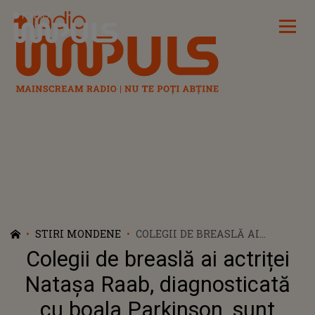
Radio Impuls
STIRI MONDENE
COLEGII DE BREASLĂ AI
ACTRIȚEI NATAȘA RAAB,
Colegii de breaslă ai actriței
DIAGNOSTICATĂ CU BOALA
PARKINSON, SUNT FOARTE
Natașa Raab, diagnosticată
ÎNGRIJORAȚI! COANA CHIVA
cu boala Parkinson, sunt
DIN CELEBRA RECLAMĂ LA