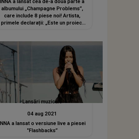
INNA a lansat cea de-a doua parte a
albumului „Champagne Problems”,
care include 8 piese noi! Artista,
primele declarații: „Este un proiect
de suflet”
Lansări muzicale
04 aug 2021
INNA a lansat o versiune live a piesei
"Flashbacks”