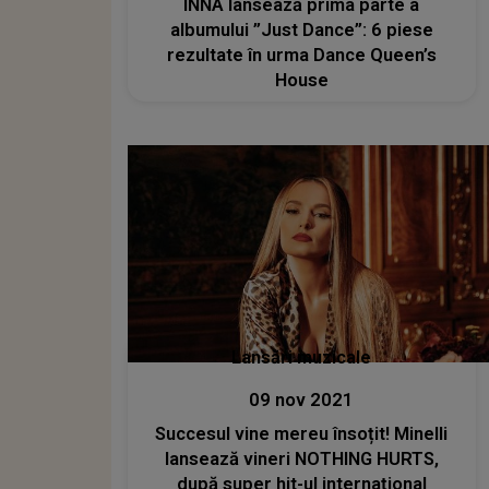
INNA lansează prima parte a
albumului ”Just Dance”: 6 piese
rezultate în urma Dance Queen’s
House
Lansări muzicale
09 nov 2021
Succesul vine mereu însoțit! Minelli
lansează vineri NOTHING HURTS,
după super hit-ul internațional