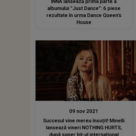
INNA lansează prima parte a
albumului ”Just Dance”: 6 piese
rezultate în urma Dance Queen’s
House
Lansări muzicale
09 nov 2021
Succesul vine mereu însoțit! Minelli
lansează vineri NOTHING HURTS,
după super hit-ul internațional