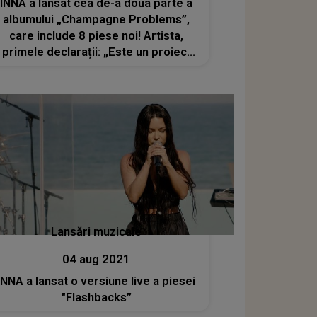
INNA a lansat cea de-a doua parte a
albumului „Champagne Problems”,
care include 8 piese noi! Artista,
primele declarații: „Este un proiect
de suflet”
Lansări muzicale
04 aug 2021
INNA a lansat o versiune live a piesei
"Flashbacks”