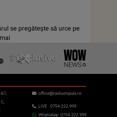
rul se pregătește să urce pe
 mai
-67,
office@radioimpuls.ro
 C,
LIVE : 0754-222.999
1
WhatsApp: 0754-222.999