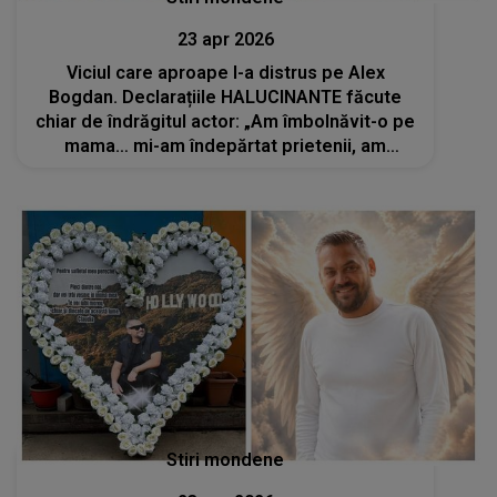
23 apr 2026
Viciul care aproape l-a distrus pe Alex
Bogdan. Declarațiile HALUCINANTE făcute
chiar de îndrăgitul actor: „Am îmbolnăvit-o pe
mama… mi-am îndepărtat prietenii, am
pierdut proiecte, am ratat iubiri…”
Stiri mondene