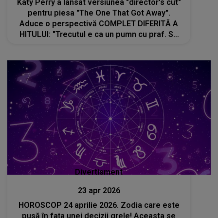
Katy Perry a lansat versiunea "director's cut"
pentru piesa "The One That Got Away".
Aduce o perspectivă COMPLET DIFERITĂ A
HITULUI: "Trecutul e ca un pumn cu praf. Se
strecoară printre degete și dispare, puțin
câte puțin. Îmi doresc să-l revizitez"
Divertisment
23 apr 2026
HOROSCOP 24 aprilie 2026. Zodia care este
pusă în fața unei decizii grele! Aceasta se