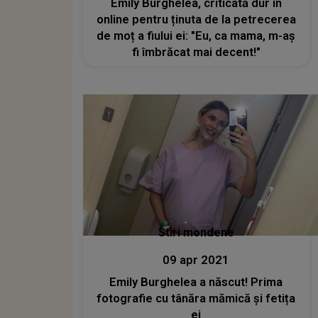
Emily Burghelea, criticată dur în
online pentru ținuta de la petrecerea
de moț a fiului ei: "Eu, ca mama, m-aș
fi îmbrăcat mai decent!"
Stiri mondene
09 apr 2021
Emily Burghelea a născut! Prima
fotografie cu tânăra mămică și fetița
ei