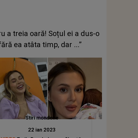
a treia oară! Soțul ei a dus-o
ără ea atâta timp, dar ...”
Stiri mondene
22 ian 2023