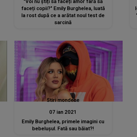
"Voi nu știți să faceți amor fară să
faceți copii?" Emily Burghelea, luată
la rost după ce a arătat noul test de
sarcină
Stiri mondene
07 ian 2021
Emily Burghelea, primele imagini cu
bebelușul. Fată sau băiat?!