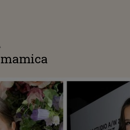
A
a mamica