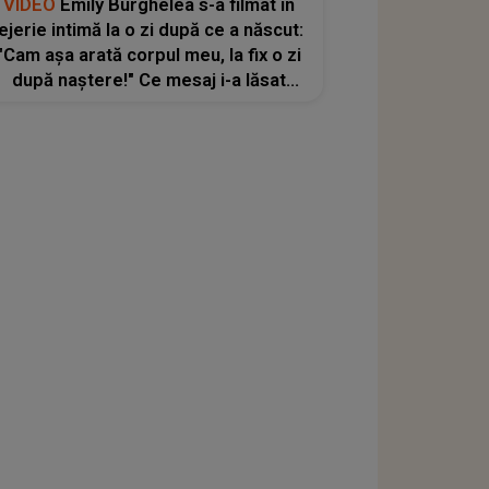
VIDEO
Emily Burghelea s-a filmat în
lejerie intimă la o zi după ce a născut:
"Cam așa arată corpul meu, la fix o zi
după naștere!" Ce mesaj i-a lăsat
soțul ei când a vazut-o