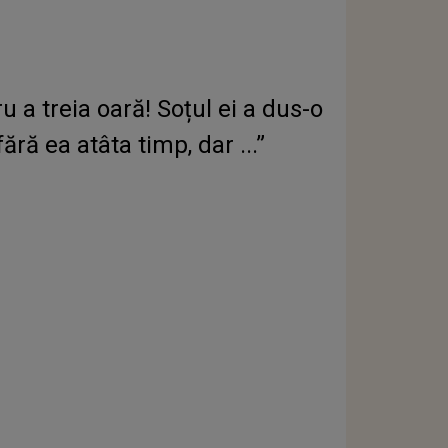
a treia oară! Soțul ei a dus-o
ără ea atâta timp, dar ...”