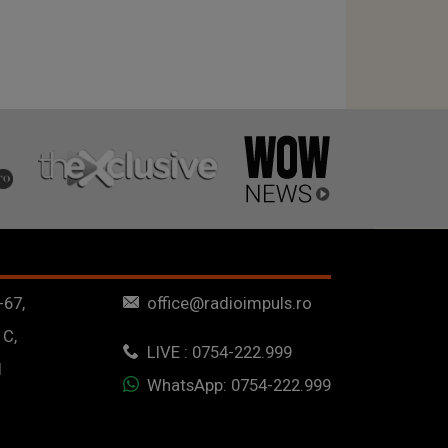
-67,
office@radioimpuls.ro
 C,
LIVE : 0754-222.999
1
WhatsApp: 0754-222.999