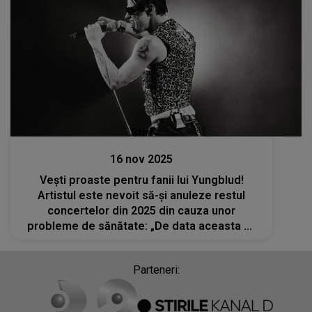
Stiri
16 nov 2025
Vești proaste pentru fanii lui Yungblud!
Artistul este nevoit să-și anuleze restul
concertelor din 2025 din cauza unor
probleme de sănătate: „De data aceasta mi
s-a spus că trebuie să iau lucrurile în serios și
că nu pot să mă joc. Îmi pare foarte rău”
Parteneri: