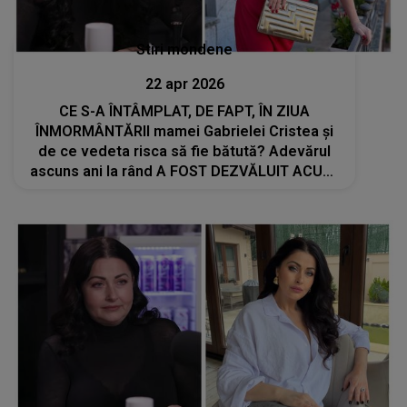
Stiri mondene
22 apr 2026
CE S-A ÎNTÂMPLAT, DE FAPT, ÎN ZIUA
ÎNMORMÂNTĂRII mamei Gabrielei Cristea și
de ce vedeta risca să fie bătută? Adevărul
ascuns ani la rând A FOST DEZVĂLUIT ACUM:
"Am avut un...