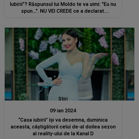
Iubirii”? Răspunsul lui Moldo te va uimi: "Eu nu
spun...". NU VEI CREDE ce a declarat.
Internauții se întreabă: "Cum a putut să fie
atât de rece și nepăsător?"
Stiri
09 ian 2024
“Casa iubirii” își va desemna, duminica
aceasta, câștigătorii celui de-al doilea sezon
al reality-ului de la Kanal D