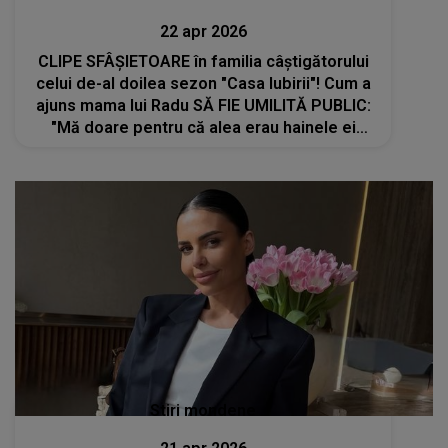
22 apr 2026
CLIPE SFÂȘIETOARE în familia câștigătorului
celui de-al doilea sezon "Casa Iubirii"! Cum a
ajuns mama lui Radu SĂ FIE UMILITĂ PUBLIC:
"Mă doare pentru că alea erau hainele ei
bune. Spuneau că e..."
Stiri mondene