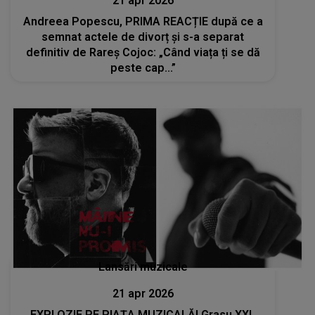
21 apr 2026
Andreea Popescu, PRIMA REACȚIE după ce a
semnat actele de divorț și s-a separat
definitiv de Rareș Cojoc: „Când viața ți se dă
peste cap...”
Lansări muzicale
21 apr 2026
EXPLOZIE PE PIAȚA MUZICALĂ! Grasu XXL