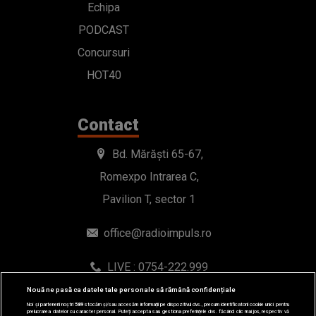
Echipa
PODCAST
Concursuri
HOT40
Contact
Bd. Mărăști 65-67,
Romexpo Intrarea C,
Pavilion T, sector 1
office@radioimpuls.ro
LIVE : 0754-222.999
WhatsApp: 0754-222.999
Nouă ne pasă ca datele tale personale să rămână confidențiale
Noi și partenerii noștri
589
stocăm și/sau accesăm informații pe dispozitivul dvs., precum identificatorii cookie unici pentru
prelucrarea datelor cu caracter personal. Puteți accepta sau gestiona preferințele dvs. făcând clic mai jos, respectiv vă